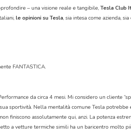
profondire – una visione reale e tangibile,
Tesla Club I
aliani,
le opinioni su Tesla
, sia intesa come azienda, si
camente FANTASTICA.
ormance da circa 4 mesi. Mi considero un cliente “sportiv
a sua sportività. Nella mentalità comune Tesla potrebbe
non finiscono assolutamente qui, anzi. La potenza estrem
ispetto a vetture termiche simili ha un baricentro molto