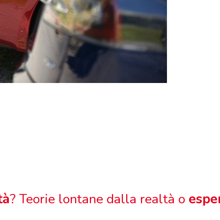
tà
? Teorie lontane dalla realtà o
esper