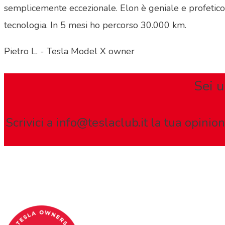
semplicemente eccezionale. Elon è geniale e profetico.
tecnologia. In 5 mesi ho percorso 30.000 km.
Pietro L. - Tesla Model X owner
Sei u
Scrivici a
info@teslaclub.it
la tua opinion
Tesla Club Italy is the first Tesla club in Ital
Codice Fiscale: 04093090241