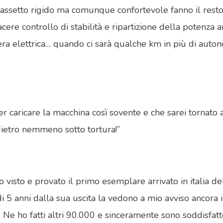
ssetto rigido ma comunque confortevole fanno il resto, i
iacere controllo di stabilità e ripartizione della potenz
l’era elettrica… quando ci sarà qualche km in più di aut
over caricare la macchina così sovente e che sarei torna
dietro nemmeno sotto tortura!”
sto e provato il primo esemplare arrivato in italia del 
di 5 anni dalla sua uscita la vedono a mio avviso ancora 
Ne ho fatti altri 90.000 e sinceramente sono soddisfatto