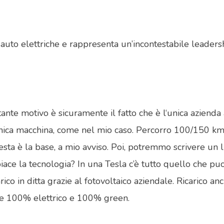
 auto elettriche e rappresenta un’incontestabile leade
te motivo è sicuramente il fatto che è l‘unica azienda 
ua unica macchina, come nel mio caso. Percorro 100/150 km
uesta è la base, a mio avviso. Poi, potremmo scrivere un
ace la tecnologia? In una Tesla c’è tutto quello che puoi
carico in ditta grazie al fotovoltaico aziendale. Ricaric
ere 100% elettrico e 100% green.