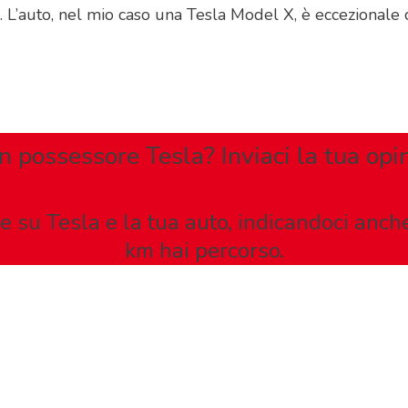
 L’auto, nel mio caso una Tesla Model X, è eccezionale 
n possessore Tesla? Inviaci la tua opi
e su Tesla e la tua auto, indicandoci anch
km hai percorso.
y and OFFICIAL PARTNER OF THE TESLA OWNERS CLUB PR