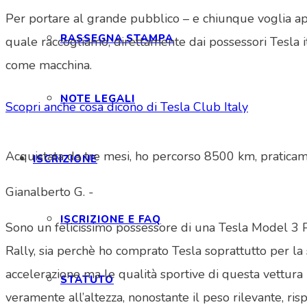
Per portare al grande pubblico – e chiunque voglia ap
RASSEGNA STAMPA
quale raccogliamo, direttamente dai possessori Tesla it
come macchina.
NOTE LEGALI
Scopri anche cosa dicono di Tesla Club Italy
Acquistata da tre mesi, ho percorso 8500 km, prati
ISCRIZIONE
Gianalberto G. -
ISCRIZIONE E FAQ
Sono un felicissimo possessore di una Tesla Model 3 Perf
Rally, sia perchè ho comprato Tesla soprattutto per l
accelerazione ma le qualità sportive di questa vettura 
STATUTO
veramente all’altezza, nonostante il peso rilevante, r