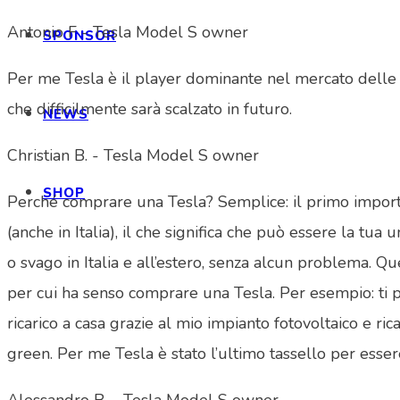
Antonio F - Tesla Model S owner
SPONSOR
Per me Tesla è il player dominante nel mercato delle
che difficilmente sarà scalzato in futuro.
NEWS
Christian B. - Tesla Model S owner
SHOP
Perché comprare una Tesla? Semplice: il primo importan
(anche in Italia), il che significa che può essere la t
o svago in Italia e all’estero, senza alcun problema. Q
per cui ha senso comprare una Tesla. Per esempio: ti pi
ricarico a casa grazie al mio impianto fotovoltaico e ri
green. Per me Tesla è stato l’ultimo tassello per ess