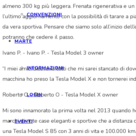
almeno 300 kg più leggera. Frenata rigenerativa e un a
CONVENZIONI
l’ultimo aggiornamento con la possibilità di tarare a p
da vera sportiva. Pensare che siamo solo all’inizio del
potranno che cedere il passo.
MARTE
Ivano P. - Ivano P. - Tesla Model 3 owner
“I miei amici dicevano tutti che mi sarei stancato di d
INFORMAZIONI
macchina ho preso la Tesla Model X e non tornerei in
Roberto O. - Roberto O - Tesla Model X owner
LOGIN
Mi sono innamorato la prima volta nel 2013 quando ho vi
marchi di note case eleganti e sportive che a distanza 
EVENTI
una Tesla Model S 85 con 3 anni di vita e 100.000 km. 