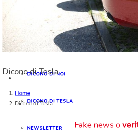
CONTATTI
INTERAGIAMO!
Dicono di Tesla
DICONO DI NOI
Home
DICONO DI TESLA
Dicono di Tesla
Fake news o
veri
NEWSLETTER