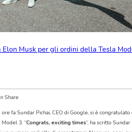
n Elon Musk per gli ordini della Tesla Mod
he ore fa Sundar Pichai, CEO di Google, si è congratulato
 Model 3. “
Congrats, exciting times
“, ha scritto Sundar