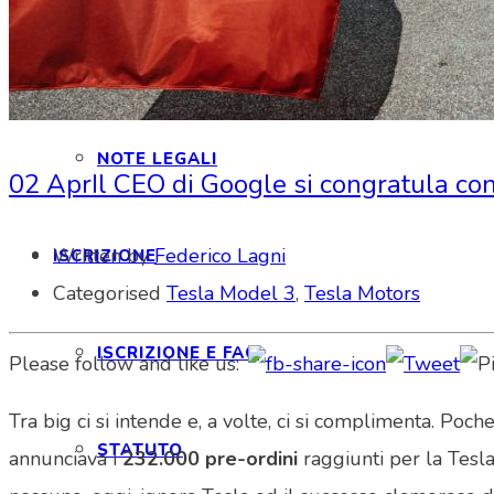
RASSEGNA STAMPA
NOTE LEGALI
02 Apr
Il CEO di Google si congratula co
Written by
Federico Lagni
ISCRIZIONE
Categorised
Tesla Model 3
,
Tesla Motors
ISCRIZIONE E FAQ
Please follow and like us:
Tra big ci si intende e, a volte, ci si complimenta. Poc
STATUTO
annunciava i
232.000 pre-ordini
raggiunti per la Tesla