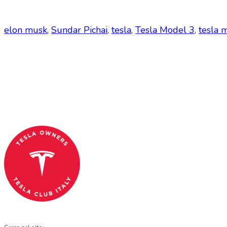
elon musk
,
Sundar Pichai
,
tesla
,
Tesla Model 3
,
tesla 
Tesla Club Italy is the first Tesla club in Ital
Codice Fiscale: 04093090241