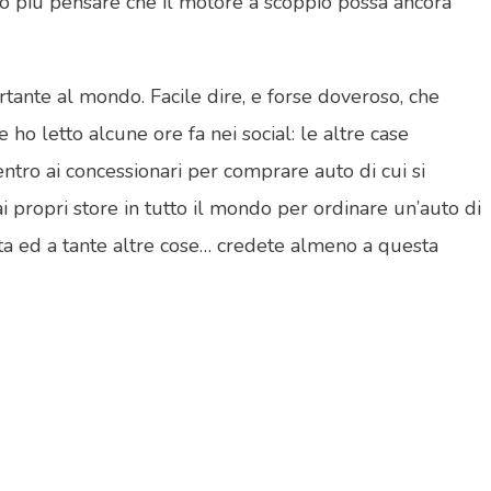
uò più pensare che il motore a scoppio possa ancora
ortante al mondo. Facile dire, e forse doveroso, che
ho letto alcune ore fa nei social: le altre case
ntro ai concessionari per comprare auto di cui si
ai propri store in tutto il mondo per ordinare un’auto di
ata ed a tante altre cose… credete almeno a questa