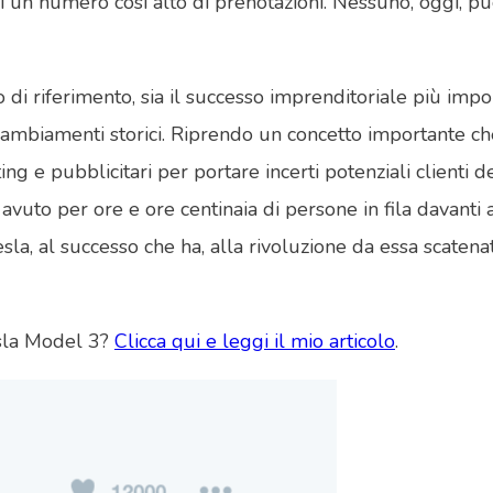
i un numero così alto di prenotazioni. Nessuno, oggi, p
o di riferimento, sia il successo imprenditoriale più imp
cambiamenti storici. Riprendo un concetto importante che 
e pubblicitari per portare incerti potenziali clienti de
 avuto per ore e ore centinaia di persone in fila davanti 
sla, al successo che ha, alla rivoluzione da essa scaten
esla Model 3?
Clicca qui e leggi il mio articolo
.