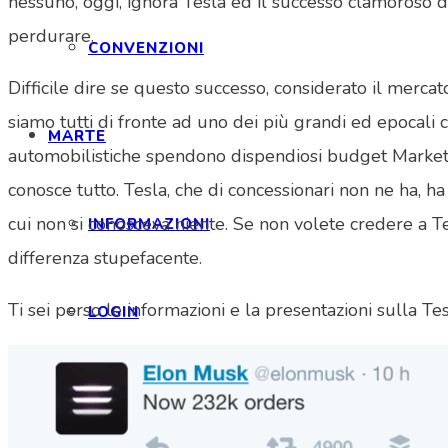
nessuno, oggi, ignora Tesla ed il successo clamoroso d
perdurare.
CONVENZIONI
Difficile dire se questo successo, considerato il mercat
siamo tutti di fronte ad uno dei più grandi ed epocali 
MARTE
automobilistiche spendono dispendiosi budget Marketing 
conosce tutto. Tesla, che di concessionari non ne ha, ha
cui non si conosceva niente. Se non volete credere a Te
INFORMAZIONI
differenza stupefacente.
Ti sei perso le informazioni e la presentazioni sulla T
LOGIN
EVENTI