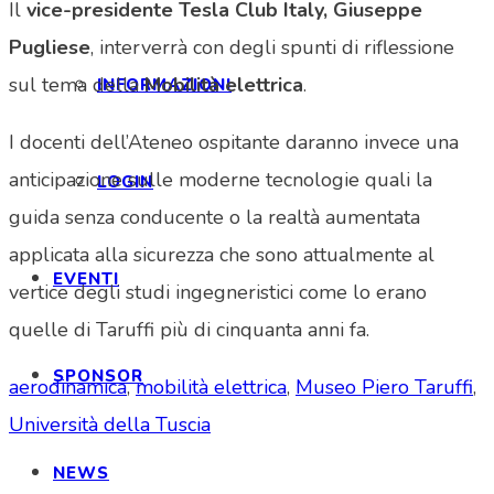
Il
vice-presidente
Tesla Club Italy, Giuseppe
Pugliese
, interverrà con degli spunti di riflessione
sul tema della
Mobilità elettrica
.
INFORMAZIONI
I docenti dell’Ateneo ospitante daranno invece una
anticipazione sulle moderne tecnologie quali la
LOGIN
guida senza conducente o la realtà aumentata
applicata alla sicurezza che sono attualmente al
EVENTI
vertice degli studi ingegneristici come lo erano
quelle di Taruffi più di cinquanta anni fa.
SPONSOR
aerodinamica
,
mobilità elettrica
,
Museo Piero Taruffi
,
Università della Tuscia
NEWS