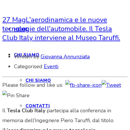
27 Mag
L’aerodinamica e le nuove
tecnologie dell’automobile. Il Tesla
HOME
Club Italy interviene al Museo Taruffi.
CHI SIAMO
Written by
Giovanna Annunziata
Categorised
Eventi
CHI SIAMO
Please follow and like us:
CONTATTI
Il
Tesla Club Italy
partecipa alla conferenza in
memoria dell’Ingegnere Piero Taruffi, dal titolo