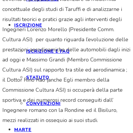
concettuale degli studi di Taruffi e di analizzarne i
risultati teorici e pratici grazie agli interventi degli
ISCRIZIONE
Ingegneri Lorenzo Morello (Presidente Comm.
Cultura ASI) per quanto riguarda l’evoluzione delle
prestazioni aerodinamiche delle automobili dagli inizi
ISCRIZIONE E FAQ
ad oggi e Massimo Grandi (Membro Commissione
Cultura ASI) sul rapporto tra stile ed aerodinamica ;
STATUTO
il Dottor Rino Rao (anche Egli membro della
Commissione Cultura ASI) si occuperà della parte
sportiva e dei numerosi record conseguiti dall’
CONVENZIONI
Ingegnere romano con la Rondine ed il Bisiluro,
mezzi realizzati in ossequio ai suoi studi.
MARTE