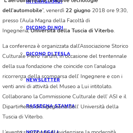
“
L’aerodinamica e le nuove tecnologie
INTERAGIAMO!
dell’automobile
”, venerdì
22 giugno
2018 ore 9:30,
presso l’Aula Magna della Facoltà di
DICONO DI NOI
Ingegneria,
Università della Tuscia di Viterbo
.
La conferenza è organizzata dall’Associazione Storico
DICONO DI TESLA
Culturale Piero Taruffi, in occasione del trentennale
della sua fondazione che coincide con l’analoga
ricorrenza della scomparsa dell’ Ingegnere e con i
NEWSLETTER
venti anni di attività del Museo a Lui intitolato.
Collaborano la Commissione Culturale dell’ ASI e il
RASSEGNA STAMPA
Dipartimento di Ingegneria dell’ Università della
Tuscia di Viterbo.
L’evento si propone di evidenziare la modernità
NOTE LEGALI