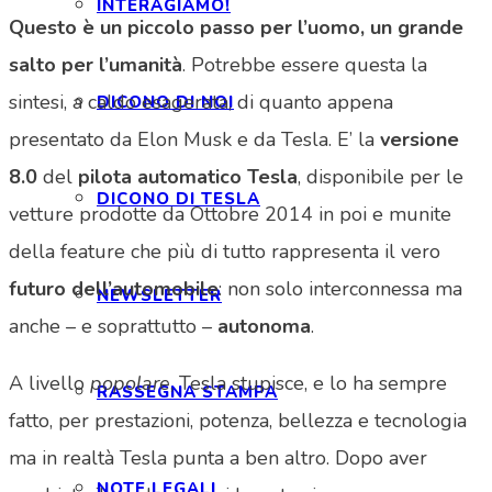
INTERAGIAMO!
Questo è un piccolo passo per l’uomo, un grande
salto per l’umanità
. Potrebbe essere questa la
sintesi, a caldo esagerata, di quanto appena
DICONO DI NOI
presentato da Elon Musk e da Tesla. E’ la
versione
8.0
del
pilota automatico Tesla
, disponibile per le
DICONO DI TESLA
vetture prodotte da Ottobre 2014 in poi e munite
della feature che più di tutto rappresenta il vero
futuro dell’automobile
: non solo interconnessa ma
NEWSLETTER
anche – e soprattutto –
autonoma
.
A livello
popolare
, Tesla stupisce, e lo ha sempre
RASSEGNA STAMPA
fatto, per prestazioni, potenza, bellezza e tecnologia
ma in realtà Tesla punta a ben altro. Dopo aver
NOTE LEGALI