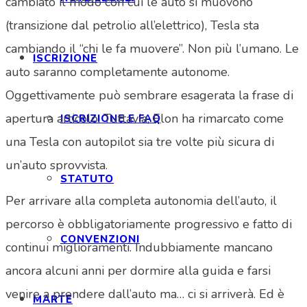
cambiato il modo con cui le auto si muovono
(transizione dal petrolio all’elettrico), Tesla sta
cambiando il “chi le fa muovere”. Non più l’umano. Le
ISCRIZIONE
auto saranno completamente autonome.
Oggettivamente può sembrare esagerata la frase di
apertura articolo. Tuttavia, Elon ha rimarcato come
ISCRIZIONE E FAQ
una Tesla con autopilot sia tre volte più sicura di
un’auto sprovvista.
STATUTO
Per arrivare alla completa autonomia dell’auto, il
percorso è obbligatoriamente progressivo e fatto di
CONVENZIONI
continui miglioramenti. Indubbiamente mancano
ancora alcuni anni per dormire alla guida e farsi
venire a prendere dall’auto ma… ci si arriverà. Ed è
MARTE