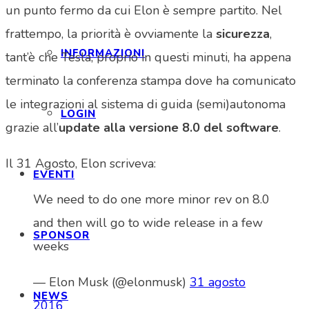
un punto fermo da cui Elon è sempre partito. Nel
frattempo, la priorità è ovviamente la
sicurezza
,
INFORMAZIONI
tant’è che Tesla, proprio in questi minuti, ha appena
terminato la conferenza stampa dove ha comunicato
le integrazioni al sistema di guida (semi)autonoma
LOGIN
grazie all’
update alla versione 8.0 del software
.
Il 31 Agosto, Elon scriveva:
EVENTI
We need to do one more minor rev on 8.0
and then will go to wide release in a few
SPONSOR
weeks
— Elon Musk (@elonmusk)
31 agosto
NEWS
2016