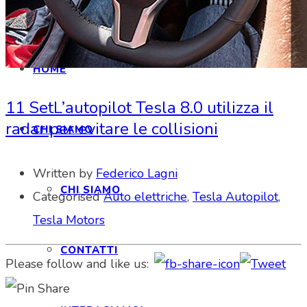
HOME
11 Set
L’autopilot Tesla 8.0 utilizza il
radar per evitare le collisioni
CHI SIAMO
Written by
Federico Lagni
CHI SIAMO
Categorised
Auto elettriche
,
Tesla Autopilot
,
Tesla Motors
CONTATTI
Please follow and like us: