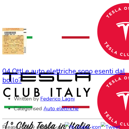
04 Ott
Le auto elettriche sono esenti dal
bollo?
Written by
Federico Lagni
Categorised
Auto elettriche
Please follow and like us: