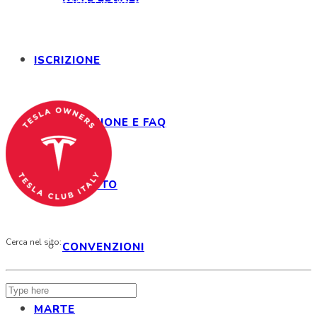
Tesla Club Italy is the first Tesla club in Italy
and OFFICIAL PARTNER OF THE TESLA OWNERS
CLUB PROGRAM.
ISCRIZIONE
Codice Fiscale: 04093090241
ISCRIZIONE E FAQ
STATUTO
Cerca nel sito:
CONVENZIONI
MARTE