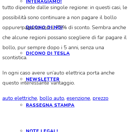
INTERAGIAMO!
tutto dipende dalle singole regione: in questi casi, le
possibilità sono continuare a non pagare il bollo
oppure pagarlo con il 75% di sconto. Sembra anche
DICONO DI NOI
che alcune regioni possano scegliere di far pagare il
bollo, pur sempre dopo i 5 anni, senza una
DICONO DI TESLA
scontistica.
In ogni caso avere un’auto elettrica porta anche
NEWSLETTER
questo interessante vantaggio.
auto elettriche
,
bollo auto
,
esenzione
,
prezzo
RASSEGNA STAMPA
NOTE LEGALI