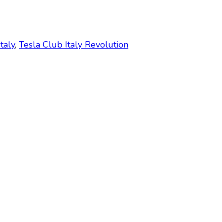
taly
,
Tesla Club Italy Revolution
y and OFFICIAL PARTNER OF THE TESLA OWNERS CLUB PR