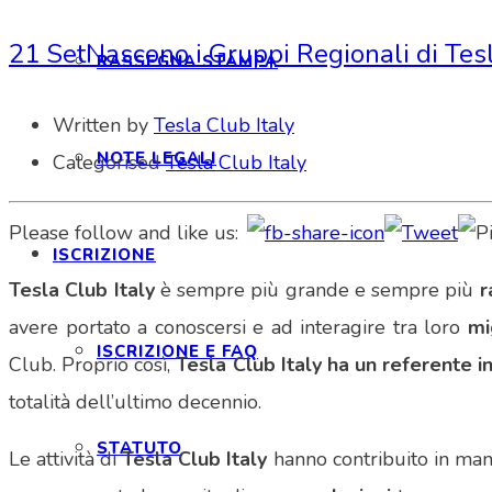
21 Set
Nascono i Gruppi Regionali di Tesl
RASSEGNA STAMPA
Written by
Tesla Club Italy
NOTE LEGALI
Categorised
Tesla Club Italy
Please follow and like us:
ISCRIZIONE
Tesla Club Italy
è sempre più grande e sempre più
r
avere portato a conoscersi e ad interagire tra loro
mi
ISCRIZIONE E FAQ
Club. Proprio così,
Tesla Club Italy ha un referente in
totalità dell’ultimo decennio.
STATUTO
Le attività di
Tesla Club Italy
hanno contribuito in man