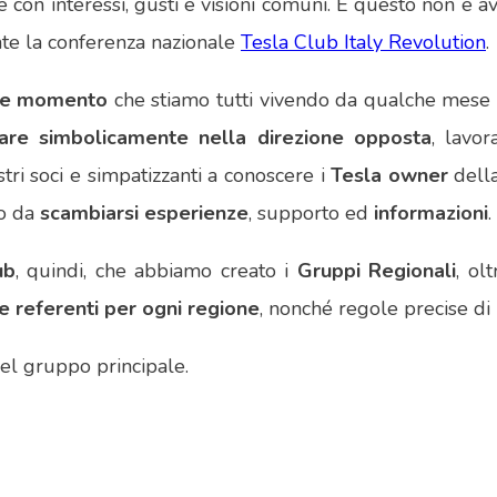
 con interessi, gusti e visioni comuni. E questo non è
ente la conferenza nazionale
Tesla Club Italy Revolution
.
ile momento
che stiamo tutti vivendo da qualche mese ci
are simbolicamente nella direzione opposta
, lavor
tri soci e simpatizzanti a conoscere i
Tesla owner
della
do da
scambiarsi esperienze
, supporto ed
informazioni
.
ub
, quindi, che abbiamo creato i
Gruppi Regionali
, ol
e referenti per ogni regione
, nonché regole precise di 
nel gruppo principale.