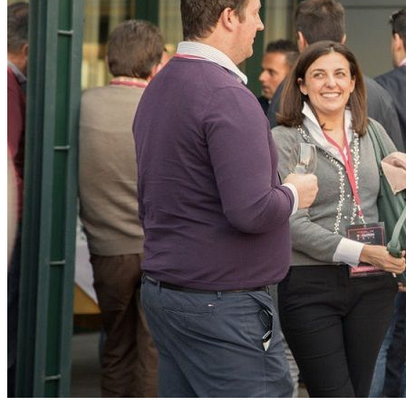
CONTATTI
INTERAGIAMO!
DICONO DI NOI
DICONO DI TESLA
NEWSLETTER