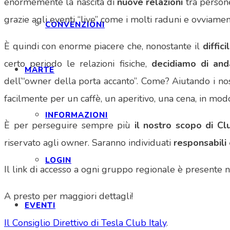
enormemente la nascita di
nuove relazioni
tra persone
grazie agli eventi “live” come i molti raduni e ovviam
CONVENZIONI
È quindi con enorme piacere che, nonostante il
diffic
certo periodo le relazioni fisiche,
decidiamo di and
MARTE
dell’“owner della porta accanto”. Come? Aiutando i nos
facilmente per un caffè, un aperitivo, una cena, in mo
INFORMAZIONI
È per perseguire sempre più
il nostro scopo di Cl
riservato agli owner. Saranno individuati
responsabili 
LOGIN
Il link di accesso a ogni gruppo regionale è presente 
A presto per maggiori dettagli!
EVENTI
Il Consiglio Direttivo di Tesla Club Italy
.