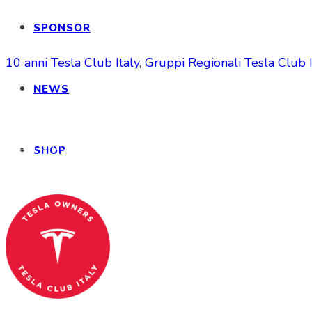
SPONSOR
10 anni Tesla Club Italy
,
Gruppi Regionali Tesla Club I
NEWS
Tesla Club Italy is the first Tesla club in Ital
SHOP
Codice Fiscale: 04093090241