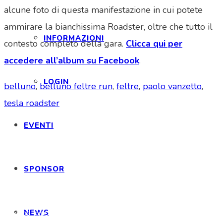
alcune foto di questa manifestazione in cui potete
ammirare la bianchissima Roadster, oltre che tutto il
INFORMAZIONI
contesto completo della gara.
Clicca qui per
accedere all’album su Facebook
.
LOGIN
belluno
,
belluno feltre run
,
feltre
,
paolo vanzetto
,
tesla roadster
EVENTI
Tesla Club Italy is the first Tesla club in Italy
SPONSOR
and OFFICIAL PARTNER OF THE TESLA OWNERS
CLUB PROGRAM.
Codice Fiscale: 04093090241
NEWS