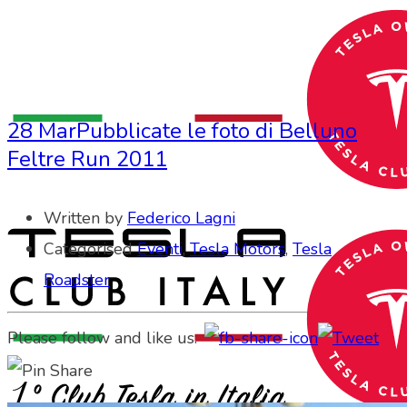
28 Mar
Pubblicate le foto di Belluno
Feltre Run 2011
Written by
Federico Lagni
Categorised
Eventi
,
Tesla Motors
,
Tesla
Roadster
Please follow and like us: