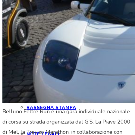
INTERAGIAMO!
DICONO DI NOI
DICONO DI TESLA
NEWSLETTER
RASSEGNA STAMPA
Belluno Feltre Run è una gara individuale nazionale
di corsa su strada organizzata dal G.S. La Piave 2000
di Mel, la Treviso Marathon, in collaborazione con
NOTE LEGALI