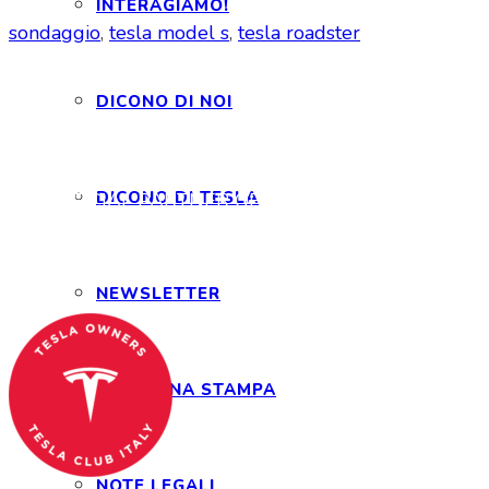
INTERAGIAMO!
sondaggio
,
tesla model s
,
tesla roadster
DICONO DI NOI
Tesla Club Italy is the first Tesla club in Italy
DICONO DI TESLA
and OFFICIAL PARTNER OF THE TESLA OWNERS
CLUB PROGRAM.
Codice Fiscale: 04093090241
NEWSLETTER
RASSEGNA STAMPA
NOTE LEGALI