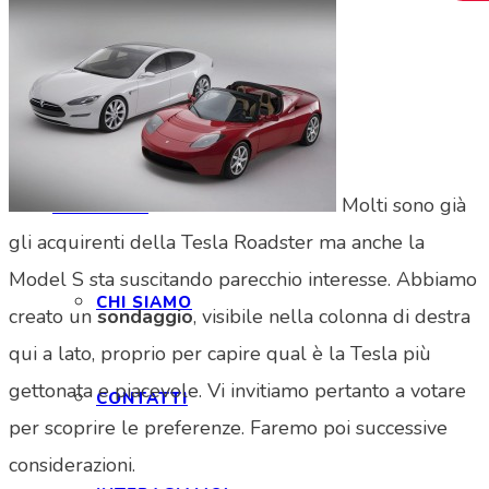
HOME
Molti sono già
CHI SIAMO
gli acquirenti della Tesla Roadster ma anche la
Model S sta suscitando parecchio interesse. Abbiamo
CHI SIAMO
creato un
sondaggio
, visibile nella colonna di destra
qui a lato, proprio per capire qual è la Tesla più
gettonata e piacevole. Vi invitiamo pertanto a votare
CONTATTI
per scoprire le preferenze. Faremo poi successive
considerazioni.