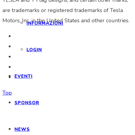
TESLA and T Flag designs, and certain other marks,
are trademarks or registered trademarks of Tesla
Motors, Inc. in the United States and other countries.
INFORMAZIONI
LOGIN
EVENTI
Top
SPONSOR
NEWS