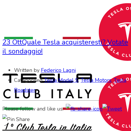
23 Ott
Quale Tesla acquisteresti? Votate
il sondaggio!
Written by
Federico Lagni
Categorised
Tesla Model S
,
Tesla Motors
,
Tesla
Roadster
Please follow and like us: