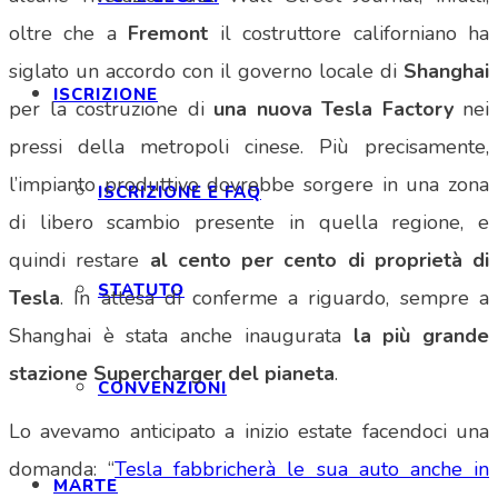
oltre che a
Fremont
il costruttore californiano ha
siglato un accordo con il governo locale di
Shanghai
ISCRIZIONE
per la costruzione di
una nuova Tesla Factory
nei
pressi della metropoli cinese. Più precisamente,
l’impianto produttivo dovrebbe sorgere in una zona
ISCRIZIONE E FAQ
di libero scambio presente in quella regione, e
quindi restare
al cento per cento di proprietà di
STATUTO
Tesla
. In attesa di conferme a riguardo, sempre a
Shanghai è stata anche inaugurata
la più grande
stazione Supercharger del pianeta
.
CONVENZIONI
Lo avevamo anticipato a inizio estate facendoci una
domanda: “
Tesla fabbricherà le sua auto anche in
MARTE