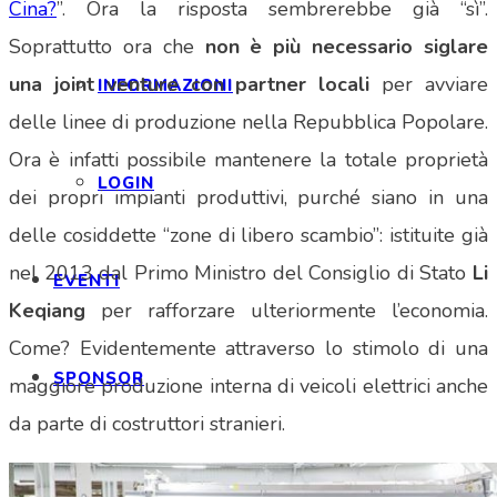
Cina?
”. Ora la risposta sembrerebbe già “sì”.
Soprattutto ora che
non è più necessario siglare
una joint venture con partner locali
per avviare
INFORMAZIONI
delle linee di produzione nella Repubblica Popolare.
Ora è infatti possibile mantenere la totale proprietà
LOGIN
dei propri impianti produttivi, purché siano in una
delle cosiddette “zone di libero scambio”: istituite già
nel 2013 dal Primo Ministro del Consiglio di Stato
Li
EVENTI
Keqiang
per rafforzare ulteriormente l’economia.
Come? Evidentemente attraverso lo stimolo di una
SPONSOR
maggiore produzione interna di veicoli elettrici anche
da parte di costruttori stranieri.
NEWS