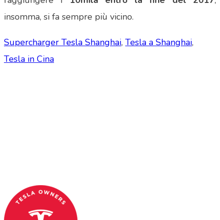
raggiungere i
10mila entro la fine del 2017
,
insomma, si fa sempre più vicino.
Supercharger Tesla Shanghai
,
Tesla a Shanghai
,
Tesla in Cina
Tesla Club Italy is the first Tesla club in Italy
and OFFICIAL PARTNER OF THE TESLA OWNERS
CLUB PROGRAM.
Codice Fiscale: 04093090241