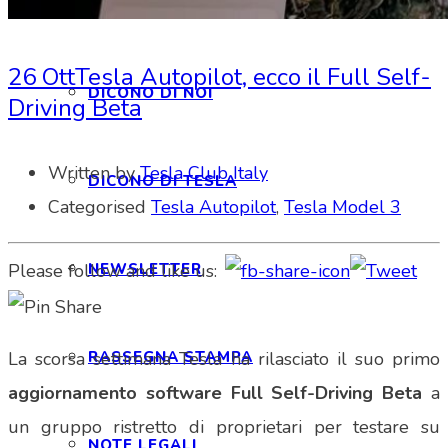
INTERAGIAMO!
26 Ott
Tesla Autopilot, ecco il Full Self-
DICONO DI NOI
Driving Beta
Written by
Tesla Club Italy
DICONO DI TESLA
Categorised
Tesla Autopilot
,
Tesla Model 3
NEWSLETTER
Please follow and like us:
RASSEGNA STAMPA
La scorsa settimana Tesla ha rilasciato il suo primo
aggiornamento software
Full Self-Driving Beta
a
un gruppo ristretto di proprietari per testare su
NOTE LEGALI