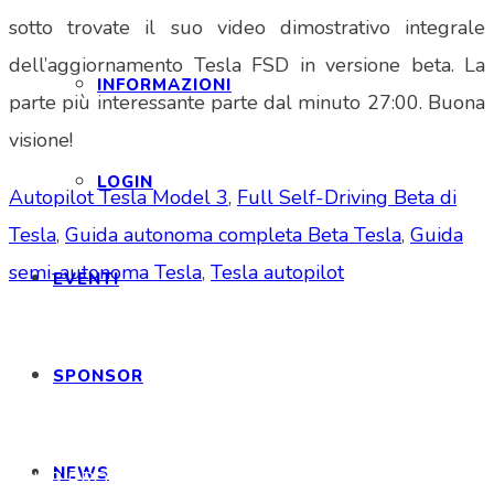
sotto trovate il suo video dimostrativo integrale
dell’aggiornamento Tesla FSD in versione beta. La
INFORMAZIONI
parte più interessante parte dal minuto 27:00. Buona
visione!
LOGIN
Autopilot Tesla Model 3
,
Full Self-Driving Beta di
Tesla
,
Guida autonoma completa Beta Tesla
,
Guida
semi-autonoma Tesla
,
Tesla autopilot
EVENTI
SPONSOR
Tesla Club Italy is the first Tesla club in Italy
and OFFICIAL PARTNER OF THE TESLA OWNERS
NEWS
CLUB PROGRAM.