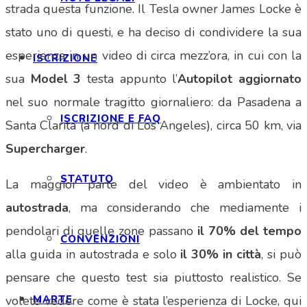
strada questa funzione. Il Tesla owner James Locke è
stato uno di questi, e ha deciso di condividere la sua
esperienza in un video di circa mezz’ora, in cui con la
ISCRIZIONE
sua
Model 3
testa appunto l’
Autopilot aggiornato
nel suo normale tragitto giornaliero: da Pasadena a
ISCRIZIONE E FAQ
Santa Clarita (a nord di Los Angeles), circa 50 km, via
Supercharger
.
STATUTO
La maggior parte del video è ambientato in
autostrada
, ma considerando che mediamente i
pendolari di quelle zone passano
il 70% del tempo
CONVENZIONI
alla guida in autostrada e solo
il 30% in città
, si può
pensare che questo test sia piuttosto realistico. Se
MARTE
volete vedere come è stata l’esperienza di Locke, qui