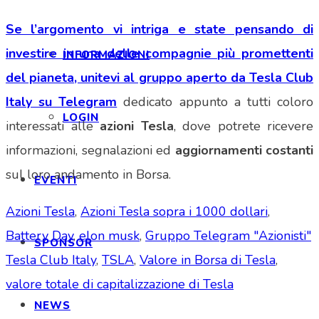
Se l’argomento vi intriga e state pensando di
investire in una delle compagnie più promettenti
INFORMAZIONI
del pianeta, unitevi al gruppo aperto da Tesla Club
Italy su Telegram
dedicato appunto a tutti coloro
LOGIN
interessati alle
azioni Tesla
, dove potrete ricevere
informazioni, segnalazioni ed
aggiornamenti costanti
sul loro andamento in Borsa.
EVENTI
Azioni Tesla
,
Azioni Tesla sopra i 1000 dollari
,
Battery Day
,
elon musk
,
Gruppo Telegram "Azionisti"
SPONSOR
Tesla Club Italy
,
TSLA
,
Valore in Borsa di Tesla
,
valore totale di capitalizzazione di Tesla
NEWS