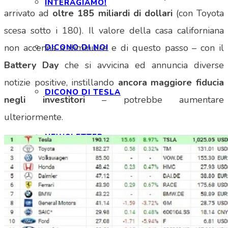
INTERAGIAMO!
arrivato ad
oltre 185 miliardi di dollari
(con Toyota
scesa sotto i 180). Il valore della casa californiana
non accenna a diminuire e di questo passo – con il
DICONO DI NOI
Battery Day
che si avvicina ed annuncia diverse
notizie positive, instillando
ancora maggiore fiducia
DICONO DI TESLA
negli investitori
– potrebbe aumentare
ulteriormente.
NEWSLETTER
RASSEGNA STAMPA
NOTE LEGALI