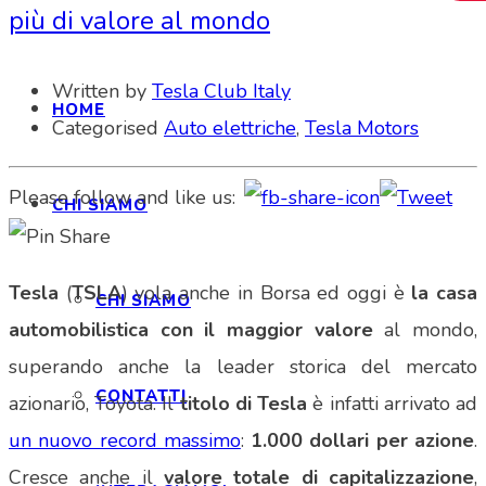
più di valore al mondo
Written by
Tesla Club Italy
HOME
Categorised
Auto elettriche
,
Tesla Motors
Please follow and like us:
CHI SIAMO
Tesla
(
TSLA
) vola anche in Borsa ed oggi è
la casa
CHI SIAMO
automobilistica con il maggior valore
al mondo,
superando anche la leader storica del mercato
CONTATTI
azionario, Toyota. Il
titolo di Tesla
è infatti arrivato ad
un nuovo record massimo
:
1.000 dollari per azione
.
Cresce anche il
valore totale di capitalizzazione
,