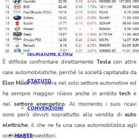
ISCRIZIONE
ISCRIZIONE E FAQ
È difficile confrontare direttamente
Tesla
con altre
case automobilistiche, perché la società capitanata da
STATUTO
Elon Musk
non opera nel solo settore automotive ed
ha sempre maggior rilievo anche in ambito
tech
e
nel
settore energetico
. Al momento i suoi ricavi
CONVENZIONI
sono però dovuti soprattutto alla vendita di
auto
elettriche
, il che ne fa una casa automobilistica agli
occhi degli investitori.
MARTE