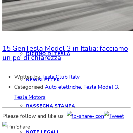
INTERAGIAMO!
DICONO DI NOI
15 Gen
Tesla Model 3 in Italia: facciamo
DICONO DI TESLA
un po’ di chiarezza
Written by
Tesla Club Italy
NEWSLETTER
Categorised
Auto elettriche
,
Tesla Model 3
,
Tesla Motors
RASSEGNA STAMPA
Please follow and like us:
NOTE LEGALI