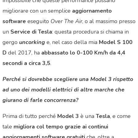
impossibile che queste performance possano
migliorare con un semplice
aggiornamento
software
eseguito
Over The Air
, o al massimo presso
un
Service di Tesla
: questa procedura si chiama in
gergo
uncorking
e, nel caso della mia
Model S 100
D
del 2017, ha
abbassato lo 0-100 Km/h da 4,4
secondi a circa 3,5
.
Perché si dovrebbe scegliere una Model 3 rispetto
ad uno dei modelli elettrici di altre marche che
giurano di farle concorrenza?
Prima di tutto perché
Model 3
è una
Tesla
, e come
tale
migliora col tempo grazie ai continui
aggiornamenti software gratuiti
che, oltre a