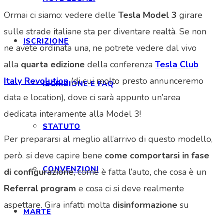
Ormai ci siamo: vedere delle
Tesla
Model 3
girare
sulle strade italiane sta per diventare realtà. Se non
ISCRIZIONE
ne avete ordinata una, ne potrete vedere dal vivo
alla
quarta edizione
della conferenza
Tesla Club
Italy Revolution
(di cui molto presto annunceremo
ISCRIZIONE E FAQ
data e location), dove ci sarà appunto un’area
dedicata interamente alla Model 3!
STATUTO
Per prepararsi al meglio all’arrivo di questo modello,
però, si deve capire bene
come comportarsi in fase
CONVENZIONI
di configurazione
, come è fatta l’auto, che cosa è un
Referral program
e cosa ci si deve realmente
aspettare. Gira infatti molta
disinformazione
su
MARTE