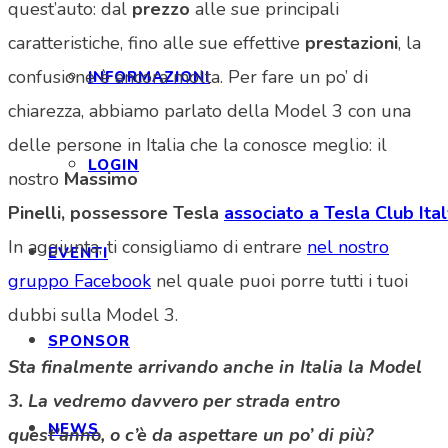
quest’auto: dal
prezzo
alle sue principali
caratteristiche, fino alle sue effettive
prestazioni
, la
confusione è ancora molta. Per fare un po’ di
INFORMAZIONI
chiarezza, abbiamo parlato della Model 3 con una
delle persone in Italia che la conosce meglio: il
LOGIN
nostro
Massimo
Pinelli, possessore Tesla
associato a Tesla Club Ital
In aggiunta, ti consigliamo di entrare
nel nostro
EVENTI
gruppo Facebook
nel quale puoi porre tutti i tuoi
dubbi sulla Model 3.
SPONSOR
Sta finalmente arrivando anche in Italia la Model
3. La vedremo davvero per strada entro
NEWS
quest’anno, o c’è da aspettare un po’ di più?