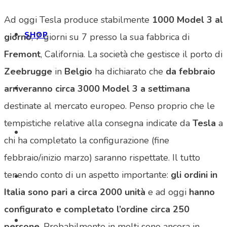
Ad oggi Tesla produce stabilmente
1000 Model 3 al
SHOP
giorno
, 7 giorni su 7 presso la sua fabbrica di
Fremont
, California. La società che gestisce il porto di
Zeebrugge
in
Belgio
ha dichiarato che
da febbraio
arriveranno circa 3000 Model 3 a settimana
destinate al mercato europeo. Penso proprio che le
tempistiche relative alla consegna indicate da
Tesla
a
chi ha completato la configurazione (fine
febbraio/inizio marzo) saranno rispettate. Il tutto
tenendo conto di un aspetto importante:
gli ordini in
Italia sono pari a circa 2000 unità
e ad oggi
hanno
configurato e completato l’ordine circa 250
persone
. Probabilmente in molti sono ancora in