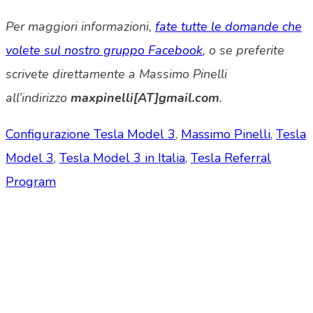
Per maggiori informazioni,
fate tutte le domande che
volete sul nostro gruppo Facebook
, o se preferite
scrivete direttamente a Massimo Pinelli
all’indirizzo
maxpinelli[AT]gmail.com
.
Configurazione Tesla Model 3
,
Massimo Pinelli
,
Tesla
Model 3
,
Tesla Model 3 in Italia
,
Tesla Referral
Program
Tesla Club Italy is the first Tesla club in Italy
and OFFICIAL PARTNER OF THE TESLA OWNERS