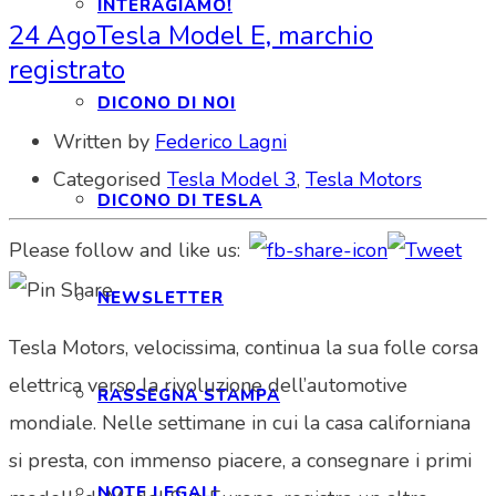
INTERAGIAMO!
24 Ago
Tesla Model E, marchio
registrato
DICONO DI NOI
Written by
Federico Lagni
Categorised
Tesla Model 3
,
Tesla Motors
DICONO DI TESLA
Please follow and like us:
NEWSLETTER
Tesla Motors, velocissima, continua la sua folle corsa
elettrica verso la rivoluzione dell’automotive
RASSEGNA STAMPA
mondiale. Nelle settimane in cui la casa californiana
si presta, con immenso piacere, a consegnare i primi
NOTE LEGALI