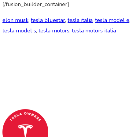
[/fusion_builder_container]
elon musk
,
tesla bluestar
,
tesla italia
,
tesla model e
,
tesla model s
,
tesla motors
,
tesla motors italia
Tesla Club Italy is the first Tesla club in Italy
and OFFICIAL PARTNER OF THE TESLA OWNERS
CLUB PROGRAM.
Codice Fiscale: 04093090241