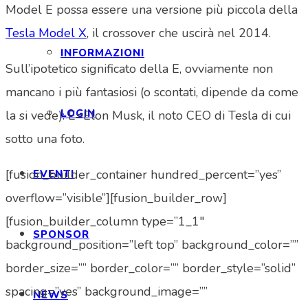
Model E possa essere una versione più piccola della
Tesla Model X
, il crossover che uscirà nel 2014.
INFORMAZIONI
Sull’ipotetico significato della E, ovviamente non
mancano i più fantasiosi (o scontati, dipende da come
LOGIN
la si vede): E=Elon Musk, il noto CEO di Tesla di cui
sotto una foto.
[fusion_builder_container hundred_percent=”yes”
EVENTI
overflow=”visible”][fusion_builder_row]
[fusion_builder_column type=”1_1″
SPONSOR
background_position=”left top” background_color=””
border_size=”” border_color=”” border_style=”solid”
spacing=”yes” background_image=””
NEWS