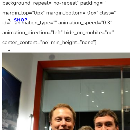
background_repeat=”no-repeat” padding=””
margin_top=”0px” margin_bottom=”0px” class=””
SHOP
id=”” animation_type=”” animation_speed=”0.3″
animation_direction=”left” hide_on_mobile=”no”
center_content=”no” min_height=”none”]