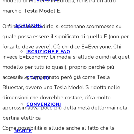
modelli di Model S in Europa, registra un altro
marchio:
Tesla Model E
.
ISCRIZIONE
Online, manco a dirlo, si scatenano scommesse su
quale possa essere il significato di quella E (non per
forza lo deve avere). C’è chi dice E=Everyone. Chi
ISCRIZIONE E FAQ
invece E=Economy. Di media si allude quindi al quel
modello per tutti (o quasi), proprio perchè più
accessibile, denominato però già come Tesla
STATUTO
Bluestar, ovvero una Tesla Model S ridotta nelle
dimensioni che dovrebbe costare, cifra molto
CONVENZIONI
approssimativa, poco più della metà dell’ormai nota
berlina elettrica.
Come possibilità si allude anche al fatto che la
MARTE