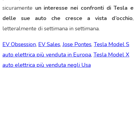
sicuramente
un interesse nei confronti di Tesla e
delle sue auto che cresce a vista d’occhio
,
letteralmente di settimana in settimana.
EV Obsession
,
EV Sales
,
Jose Pontes
,
Tesla Model S
auto elettrica più venduta in Europa
,
Tesla Model X
auto elettrica più venduta negli Usa
Tesla Club Italy is the first Tesla club in Italy
and OFFICIAL PARTNER OF THE TESLA OWNERS
CLUB PROGRAM.
Codice Fiscale: 04093090241