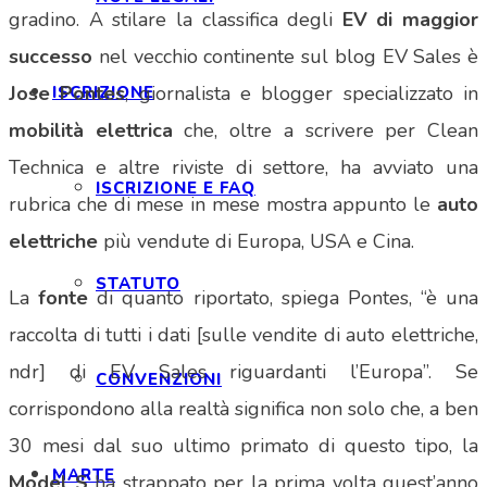
gradino. A stilare la classifica degli
EV di maggior
successo
nel vecchio continente sul blog EV Sales è
Jose Pontes
, giornalista e blogger specializzato in
ISCRIZIONE
mobilità elettrica
che, oltre a scrivere per Clean
Technica e altre riviste di settore, ha avviato una
ISCRIZIONE E FAQ
rubrica che di mese in mese mostra appunto le
auto
elettriche
più vendute di Europa, USA e Cina.
STATUTO
La
fonte
di quanto riportato, spiega Pontes, “è una
raccolta di tutti i dati [sulle vendite di auto elettriche,
ndr] di EV Sales riguardanti l’Europa”. Se
CONVENZIONI
corrispondono alla realtà significa non solo che, a ben
30 mesi dal suo ultimo primato di questo tipo, la
MARTE
Model S
ha strappato per la prima volta quest’anno