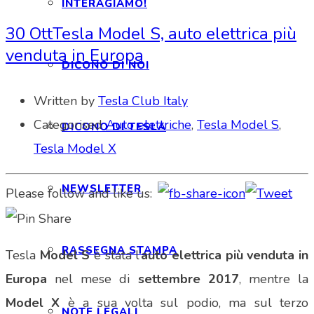
INTERAGIAMO!
30 Ott
Tesla Model S, auto elettrica più
venduta in Europa
DICONO DI NOI
Written by
Tesla Club Italy
Categorised
Auto elettriche
,
Tesla Model S
,
DICONO DI TESLA
Tesla Model X
NEWSLETTER
Please follow and like us:
RASSEGNA STAMPA
Tesla
Model S
è stata l’
auto elettrica più venduta in
Europa
nel mese di
settembre 2017
, mentre la
Model X
è a sua volta sul podio, ma sul terzo
NOTE LEGALI