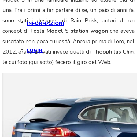
una. Fra i primi a far parlare di sé, un paio di anni fa,
sono stati i designer di Rain Prisk, autori di un
INFORMAZIONI
concept di
Tesla Model S station wagon
che aveva
suscitato non poca curiosità. Ancora prima di loro, nel
LOGIN
2012, erano arrivati invece quelli di
Theophilus Chin
,
le cui foto (qui sotto) fecero il giro del Web.
EVENTI
SPONSOR
NEWS