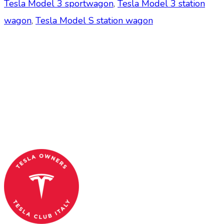
Tesla Model 3 sportwagon
,
Tesla Model 3 station
wagon
,
Tesla Model S station wagon
Tesla Club Italy is the first Tesla club in Italy
and OFFICIAL PARTNER OF THE TESLA OWNERS
CLUB PROGRAM.
Codice Fiscale: 04093090241