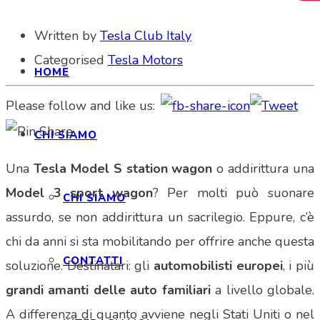
Written by
Tesla Club Italy
Categorised
Tesla Motors
HOME
Please follow and like us:
CHI SIAMO
Una
Tesla Model S station wagon
o addirittura una
Model 3 sport wagon
? Per molti può suonare
CHI SIAMO
assurdo, se non addirittura un sacrilegio. Eppure, c’è
chi da anni si sta mobilitando per offrire anche questa
CONTATTI
soluzione. Destinatari: gli
automobilisti europei
, i più
grandi amanti delle auto familiari
a livello globale.
A differenza di quanto avviene negli Stati Uniti o nel