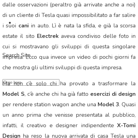
dalle osservazioni (peraltro già arrivate anche a noi)
di un cliente di Tesla quasi impossibilitato a far salire
i suoi
cani
in auto. Lì è nata la sfida, e già la scorsa
estate il sito
Electrek
aveva condiviso delle foto in
cui si mostravano gli sviluppi di questa singolare
Search Site
impresa. Ecco qua invece un video di pochi giorni fa
che mostra gli ultimi sviluppi di questa impresa.
Ma non c’è solo chi ha provato a trasformare la
Model S
, c’è anche chi ha già fatto
esercizi di design
per rendere station wagon anche una
Model 3
. Quasi
un anno prima che venisse presentata al pubblico,
infatti, il creativo e designer indipendente
X-Tomi
Design
ha reso la nuova arrivata di casa Tesla una