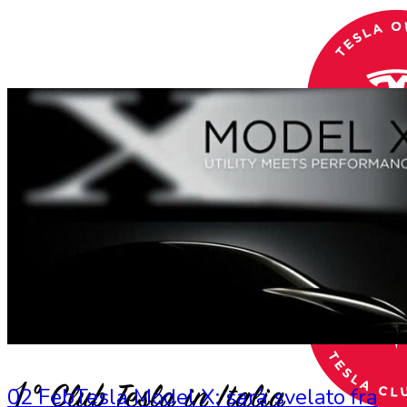
02 Feb
Tesla Model X: sarà svelato fra