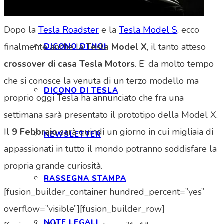
INTERAGIAMO!
Dopo la
Tesla Roadster
e la
Tesla Model S
, ecco
finalmente anche la
Tesla Model X
, il tanto atteso
DICONO DI NOI
crossover di casa Tesla Motors
. E’ da molto tempo
che si conosce la venuta di un terzo modello ma
DICONO DI TESLA
proprio oggi Tesla ha annunciato che fra una
settimana sarà presentato il prototipo della Model X.
Il
9 Febbraio
sarà quindi un giorno in cui migliaia di
NEWSLETTER
appassionati in tutto il mondo potranno soddisfare la
propria grande curiosità.
RASSEGNA STAMPA
[fusion_builder_container hundred_percent=”yes”
overflow=”visible”][fusion_builder_row]
NOTE LEGALI