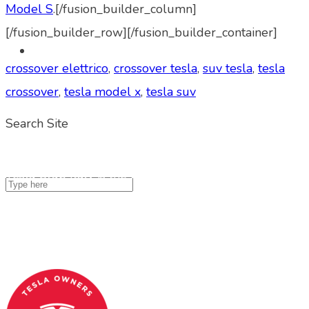
Model S
.[/fusion_builder_column]
[/fusion_builder_row][/fusion_builder_container]
crossover elettrico
,
crossover tesla
,
suv tesla
,
tesla
crossover
,
tesla model x
,
tesla suv
Search Site
Tesla Club Italy is the first Tesla club in Italy
and OFFICIAL PARTNER OF THE TESLA OWNERS
CLUB PROGRAM.
Codice Fiscale: 04093090241