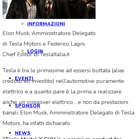
INFORMAZIONI
Elon Musk, Amministratore Delegato
di Tesla Motors e Federico Lagni,
LOGIN
Chief Editor di TeslaItalia.it
Tesla è tra le primissime ad essersi buttata (alias
EVENTI
creduto ed investito) nell’automotive puramente
elettrico e a quanto pare è la prima a realizzare
anche un crossover elettrico… e non da prestazioni
SPONSOR
banali. Elon Musk, Amministratore Delegato di Tesla
Motors, ha infatti dichiarato:
NEWS