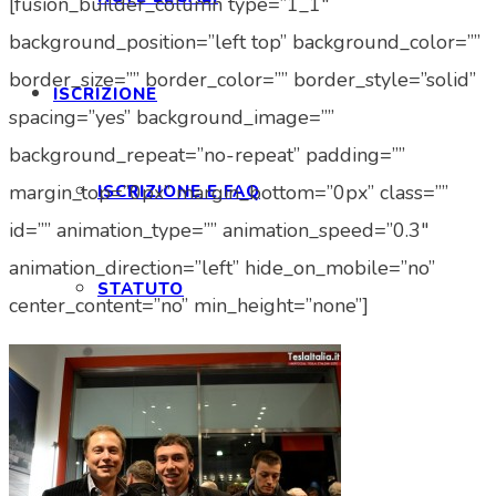
[fusion_builder_column type=”1_1″
background_position=”left top” background_color=””
border_size=”” border_color=”” border_style=”solid”
ISCRIZIONE
spacing=”yes” background_image=””
background_repeat=”no-repeat” padding=””
margin_top=”0px” margin_bottom=”0px” class=””
ISCRIZIONE E FAQ
id=”” animation_type=”” animation_speed=”0.3″
animation_direction=”left” hide_on_mobile=”no”
STATUTO
center_content=”no” min_height=”none”]
CONVENZIONI
MARTE