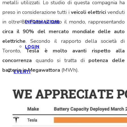
metalli utilizzati. Lo studio di questa compagnia ha
preso in considerazione tutti i
veicoli elettrici
venduti
in oltre 80 Paesi di tutto il mondo, rappresentando
INFORMAZIONI
circa il 90% del mercato mondiale delle auto
elettriche
. Secondo il rapporto della società di
LOGIN
Toronto,
Tesla è molto avanti rispetto alla
concorrenza
quando si tratta di
potenza delle
batterie in Megawattora
(MWh).
EVENTI
SPONSOR
NEWS