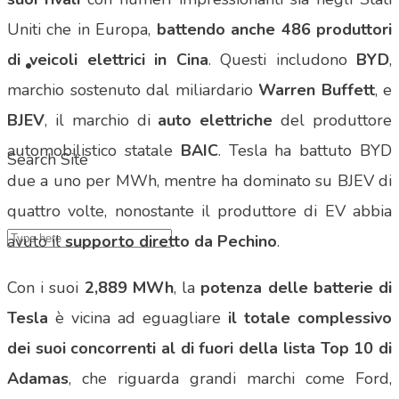
Uniti che in Europa,
battendo anche
486 produttori
di veicoli elettrici in Cina
. Questi includono
BYD
,
marchio sostenuto dal miliardario
Warren Buffett
, e
BJEV
, il marchio di
auto elettriche
del produttore
automobilistico statale
BAIC
. Tesla ha battuto BYD
Search Site
due a uno per MWh, mentre ha dominato su BJEV di
quattro volte, nonostante il produttore di EV abbia
avuto il
supporto diretto da Pechino
.
Con i suoi
2,889 MWh
, la
potenza delle batterie di
Tesla
è vicina ad eguagliare
il totale complessivo
dei suoi concorrenti al di fuori della lista Top 10 di
Adamas
, che riguarda grandi marchi come Ford,