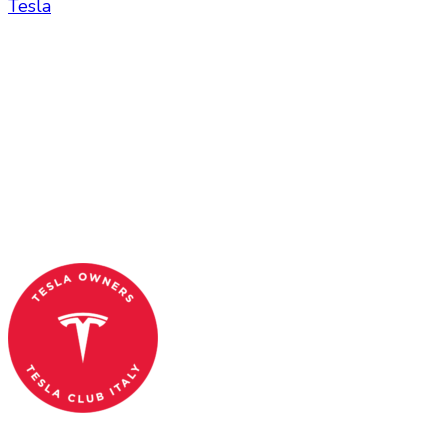
Tesla
Tesla Club Italy is the first Tesla club in Italy
and OFFICIAL PARTNER OF THE TESLA OWNERS
CLUB PROGRAM.
Codice Fiscale: 04093090241