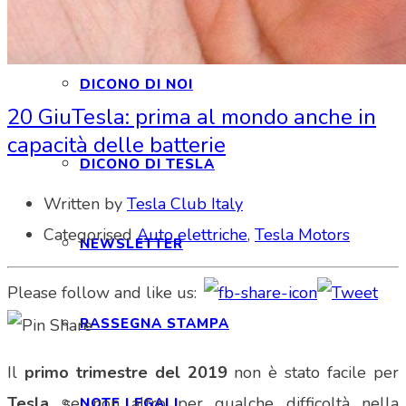
INTERAGIAMO!
DICONO DI NOI
20 Giu
Tesla: prima al mondo anche in
capacità delle batterie
DICONO DI TESLA
Written by
Tesla Club Italy
Categorised
Auto elettriche
,
Tesla Motors
NEWSLETTER
Please follow and like us:
RASSEGNA STAMPA
Il
primo
trimestre del 2019
non è stato facile per
Tesla
, se non altro per qualche difficoltà nella
NOTE LEGALI