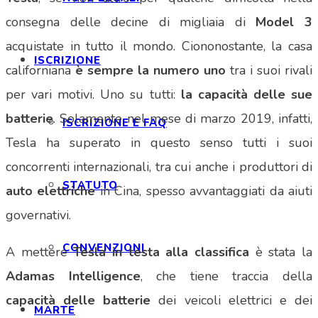
consegna delle decine di migliaia di
Model 3
acquistate in tutto il mondo. Ciononostante, la casa
ISCRIZIONE
californiana
è sempre la numero uno
tra i suoi rivali
per vari motivi. Uno su tutti:
la
capacità delle sue
batterie
. Solamente nel mese di marzo 2019, infatti,
ISCRIZIONE E FAQ
Tesla ha superato in questo senso tutti i suoi
concorrenti internazionali, tra cui anche i produttori di
STATUTO
auto elettriche
in Cina, spesso avvantaggiati da aiuti
governativi.
CONVENZIONI
A mettere
Tesla in testa alla classifica
è stata la
Adamas Intelligence
, che tiene traccia della
capacità delle batterie
dei veicoli elettrici e dei
MARTE