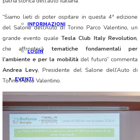
patria storica dell’auto italiana.”
“Siamo lieti di poter ospitare in questa 4ª edizione
INFORMAZIONI
del Salone dell’Auto di Torino Parco Valentino, un
grande evento quale
Tesla Club Italy Revolution
,
che affronterà
tematiche fondamentali per
LOGIN
l’ambiente e per la mobilità
del futuro” commenta
Andrea Levy
, Presidente del Salone dell’Auto di
EVENTI
Torino Parco Valentino.
SPONSOR
NEWS