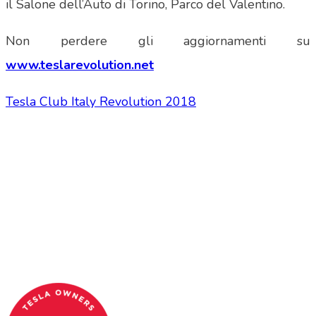
il Salone dell’Auto di Torino, Parco del Valentino.
Non perdere gli aggiornamenti su
www.teslarevolution.net
Tesla Club Italy Revolution 2018
Tesla Club Italy is the first Tesla club in Italy
and OFFICIAL PARTNER OF THE TESLA OWNERS
CLUB PROGRAM.
Codice Fiscale: 04093090241