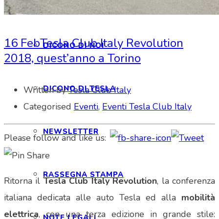
INTERAGIAMO!
16 Feb
Tesla Club Italy Revolution
DICONO DI NOI
2018, quest’anno a Torino
DICONO DI TESLA
Written by
Tesla Club Italy
Categorised
Eventi
,
Eventi Tesla Club Italy
NEWSLETTER
Please follow and like us:
RASSEGNA STAMPA
Ritorna il
Tesla Club Italy Revolution
, la conferenza
italiana dedicata alle auto Tesla ed alla
mobilità
elettrica
, con una terza edizione in grande stile:
NOTE LEGALI