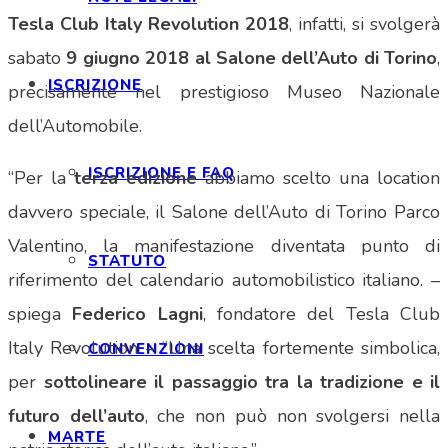
Tesla Club Italy Revolution 2018
, infatti, si svolgerà
sabato
9 giugno 2018 al Salone dell’Auto di Torino
,
ISCRIZIONE
precisamente nel prestigioso Museo Nazionale
dell’Automobile.
ISCRIZIONE E FAQ
“Per la
terza edizione
abbiamo scelto una location
davvero speciale, il Salone dell’Auto di Torino Parco
Valentino, la manifestazione diventata punto di
STATUTO
riferimento del calendario automobilistico italiano. –
spiega
Federico Lagni
, fondatore del Tesla Club
Italy Revolution – “Una scelta fortemente simbolica,
CONVENZIONI
per
sottolineare il passaggio tra la tradizione e il
futuro dell’auto
, che non può non svolgersi nella
MARTE