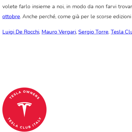
volete farlo insieme a noi, in modo da non farvi trovar
ottobre
. Anche perché, come già per le scorse edizioni
Luigi De Rocchi
,
Mauro Vergari
,
Sergio Torre
,
Tesla Cl
Tesla Club Italy is the first Tesla club in Ital
Codice Fiscale: 04093090241