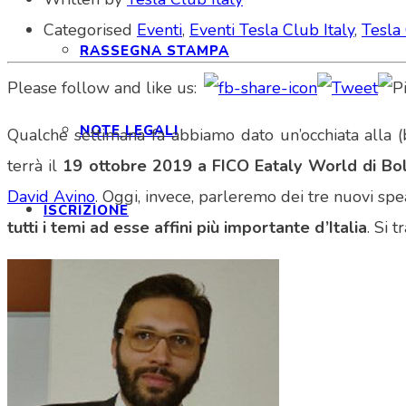
Categorised
Eventi
,
Eventi Tesla Club Italy
,
Tesla 
RASSEGNA STAMPA
Please follow and like us:
NOTE LEGALI
Qualche settimana fa abbiamo dato un’occhiata alla
terrà il
19 ottobre 2019 a FICO Eataly World di Bo
David Avino
. Oggi, invece, parleremo dei tre nuovi spe
ISCRIZIONE
tutti i temi ad esse affini più importante d’Italia
. Si t
ISCRIZIONE E FAQ
STATUTO