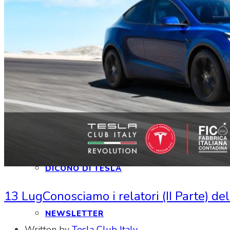
CONTATTI
INTERAGIAMO!
DICONO DI NOI
DICONO DI TESLA
13 Lug
Conosciamo i relatori (II Parte) d
NEWSLETTER
Written by
Tesla Club Italy