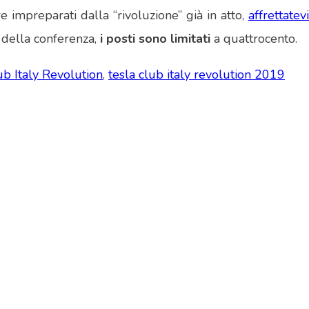
e impreparati dalla “rivoluzione” già in atto,
affrettatev
 della conferenza,
i posti sono limitati
a quattrocento.
ub Italy Revolution
,
tesla club italy revolution 2019
y and OFFICIAL PARTNER OF THE TESLA OWNERS CLUB PR