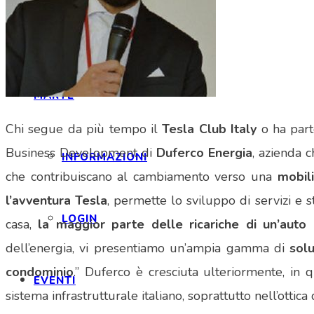
CONVENZIONI
MARTE
Chi segue da più tempo il
Tesla Club Italy
o ha part
Business Development di
Duferco Energia
, azienda 
INFORMAZIONI
che contribuiscano al cambiamento verso una
mobili
l’avventura Tesla
, permette lo sviluppo di servizi e 
LOGIN
casa,
la maggior parte delle ricariche di un’auto
dell’energia, vi presentiamo un’ampia gamma di
solu
condominio
.” Duferco è cresciuta ulteriormente, i
EVENTI
sistema infrastrutturale italiano, soprattutto nell’ottica