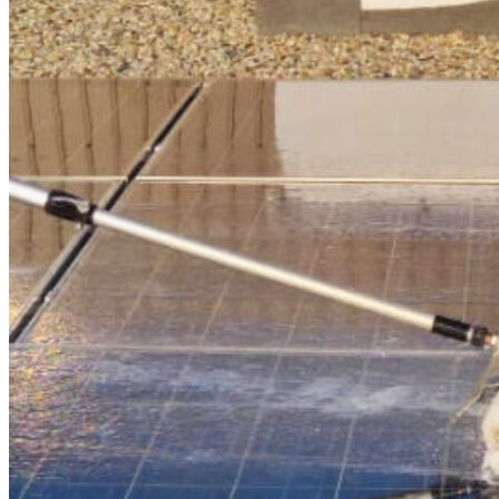
CONTATTI
INTERAGIAMO!
DICONO DI NOI
DICONO DI TESLA
NEWSLETTER