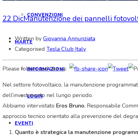
CONVENZIONI
22 Dic
Manutenzione dei pannelli fotovolta
Written by
Giovanna Annunziata
MARTE
Categorised
Tesla Club Italy
Please follow and like us:
INFORMAZIONI
Nel settore fotovoltaico, la manutenzione programmata d
dell’investimento nel lungo periodo.
LOGIN
Abbiamo intervistato
Eros Bruno
, Responsabile Comm
approccio tecnico orientato alla prevenzione del degra
EVENTI
Quanto è strategica la manutenzione programmat