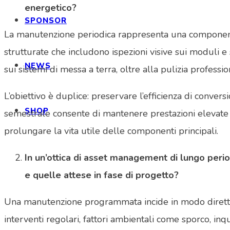
energetico?
SPONSOR
La manutenzione periodica rappresenta una component
strutturate che includono ispezioni visive sui moduli e s
NEWS
sui sistemi di messa a terra, oltre alla pulizia professio
L’obiettivo è duplice: preservare l’efficienza di conve
SHOP
semestrale consente di mantenere prestazioni elevate 
prolungare la vita utile delle componenti principali.
In un’ottica di asset management di lungo peri
e quelle attese in fase di progetto?
Una manutenzione programmata incide in modo diretto s
interventi regolari, fattori ambientali come sporco, in