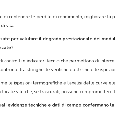
 di contenere le perdite di rendimento, migliorare la pre
di vita.
utilizzate per valutare il degrado prestazionale dei m
izzate?
i controlli e indicatori tecnici che permettono di interc
l confronto tra stringhe, le verifiche elettriche e le ispezi
ome le ispezioni termografiche e l’analisi delle curve e
calizzato che, se trascurati, possono compromettere l’af
uali evidenze tecniche e dati di campo confermano la c