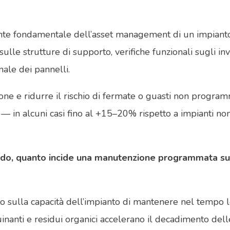
e fondamentale dell’asset management di un impianto f
ulle strutture di supporto, verifiche funzionali sugli inve
nale dei pannelli.
rsione e ridurre il rischio di fermate o guasti non prog
— in alcuni casi fino al +15–20% rispetto a impianti no
odo, quanto incide una manutenzione programmata sull’
ulla capacità dell’impianto di mantenere nel tempo le 
quinanti e residui organici accelerano il decadimento de