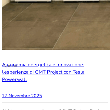
Search Site
Autonomia energetica e innovazione:
l’esperienza di GMT Project con Tesla
Powerwall
17 Novembre 2025