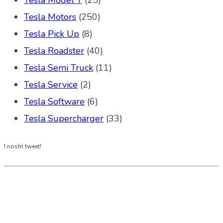
Tesla Model Y
(25)
Tesla Motors
(250)
Tesla Pick Up
(8)
Tesla Roadster
(40)
Tesla Semi Truck
(11)
Tesla Service
(2)
Tesla Software
(6)
Tesla Supercharger
(33)
I nostri tweet!
Tesla Club Italy is the first Tesla club in Italy
and OFFICIAL PARTNER OF THE TESLA OWNERS
CLUB PROGRAM.