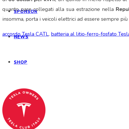
quanto pare collegati alla sua estrazione nella
Repu
SPONSOR
insomma, porta i veicoli elettrici ad essere sempre più “
accordo Tesla CATL
,
batteria al litio-ferro-fosfato Tesl
NEWS
SHOP
Tesla Club Italy is the first Tesla club in Ital
Codice Fiscale: 04093090241