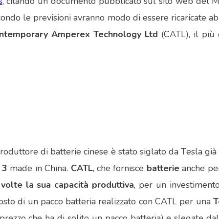
s
, citando un documento pubblicato sul sito web del Min
condo le previsioni avranno modo di essere ricaricate a
ntemporary Amperex Technology Ltd
(CATL), il pi
produttore di batterie cinese è stato siglato da Tesla già
 3
made in China.
CATL
, che fornisce
batterie
anche pe
volte la sua capacità produttiva
, per un investiment
osto di un pacco batteria realizzato con CATL per una
T
 prezzo che ha di solito un pacco batteria) e slegate da