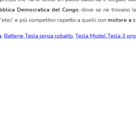
bblica Democratica del Congo
, dove se ne trovano l
etici” e più competitivi rispetto a quelli con
motore a c
a
,
Batterie Tesla senza cobalto
,
Tesla Model Tesla 3 prod
y and OFFICIAL PARTNER OF THE TESLA OWNERS CLUB PR