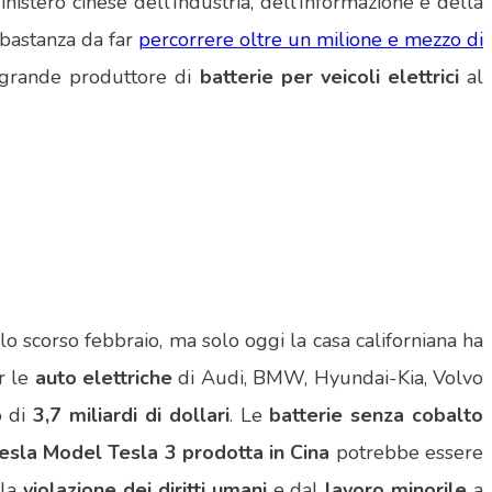
istero cinese dell’Industria, dell’Informazione e della
bbastanza da far
percorrere oltre un milione e mezzo di
ù grande produttore di
batterie per veicoli elettrici
al
 lo scorso febbraio, ma solo oggi la casa californiana ha
r le
auto elettriche
di Audi, BMW, Hyundai-Kia, Volvo
o di
3,7 miliardi di dollari
. Le
batterie senza cobalto
esla Model Tesla 3 prodotta in Cina
potrebbe essere
lla
violazione dei diritti umani
e dal
lavoro minorile
a