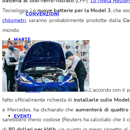
batteria al litio-ferro-fosfato
(LFP).
Lo rivela Reuter
Tecnologia. Le
nuove batterie per la Model 3
, che se
CONVENZIONI
chilometri
, saranno probabilmente prodotte dalla
Co
mondo.
MARTE
INFORMAZIONI
L’accordo con il 
LOGIN
fatto ufficialmente richiesta di
installarle sulle Model
e Mercedes, ha dichiarato che
aumenterà di quattro 
EVENTI
sarebbero meno costose (Reuters ha calcolato che il c
di
80 dollari per kWh
, un quinto in meno rispetto al