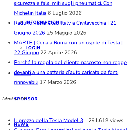
sicurezza e falsi miti sugli pneumatici. Con
Michelin Italia
6 Luglio 2026
INFORMAZIONI
Raduno Tesla Club Italy a Civitavecchia | 21
Giugno 2026
25 Maggio 2026
MARTE | Cena a Roma con un ospite di Tesla |
LOGIN
22 Giugno
22 Aprile 2026
Perché la regola del cliente nascosto non regge
davanti a una batteria d’auto caricata da fonti
EVENTI
rinnovabili
17 Marzo 2026
SPONSOR
Articoli più letti
Il prezzo della Tesla Model 3
- 291.618 views
NEWS