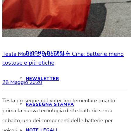
INTERAGIAMO!
DICONO DI NOI
DICONO DI TESLA
Tesla Model 3 prodotta in Cina: batterie meno
costose e più etiche
NEWSLETTER
28 Maggio 2020
Tesla prosegue nel voler implementare quanto
RASSEGNA STAMPA
prima la nuova tecnologia delle batterie senza
cobalto, uno dei componenti delle batterie per
veicoli…
NOTE LEGALI