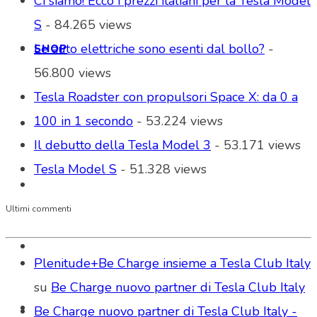
Ci siamo! Ecco i prezzi italiani per la Tesla Model
S
- 84.265 views
Le auto elettriche sono esenti dal bollo?
-
SHOP
56.800 views
Tesla Roadster con propulsori Space X: da 0 a
100 in 1 secondo
- 53.224 views
Il debutto della Tesla Model 3
- 53.171 views
Tesla Model S
- 51.328 views
Ultimi commenti
Plenitude+Be Charge insieme a Tesla Club Italy
su
Be Charge nuovo partner di Tesla Club Italy
Be Charge nuovo partner di Tesla Club Italy -