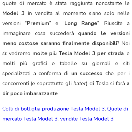
quote di mercato è stata raggiunta nonostante le
Model 3
in vendita al momento siano solo nelle
versioni “
Premium
” e “
Long
Range
”. Riuscite a
immaginare cosa succederà
quando le versioni
meno costose saranno finalmente disponibili
? Noi
sì: vedremo
molte più Tesla Model 3 per strada
, e
molti più grafici e tabelle su giornali e siti
specializzati a conferma di
un successo
che, per i
concorrenti (e soprattutto gli
hater
) di Tesla si farà
a
dir poco imbarazzante
.
Colli di bottiglia produzione Tesla Model 3
,
Quote di
mercato Tesla Model 3
,
vendite Tesla Model 3