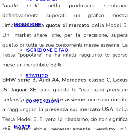
“
bottle neck
” nella produzione sembrano
definitivamente superati, un grafico mostra
ISCRIZIONE
l’impennata della
quota di mercato
della Model 3.
Un “market share” che, per la precisione, supera
quello di tutte le sue concorrenti messe assieme. La
ISCRIZIONE E FAQ
Tesla “popolare” ne ha infatti raggiunto lo scorso
mese un incredibile 52%.
STATUTO
BMW serie 3, Audi A4, Mercedes classe C, Lexus
IS, Jaguar XE
: sono queste le “
mid sized premium
sedans
” che,
messe tutte assieme
, non sono riuscite
CONVENZIONI
a raggiungere la
presenza sul mercato USA
della
Tesla Model 3. E’ vero, lo ribadiamo, ciò non significa
MARTE
che Tesla abbia necessariamente venduto più