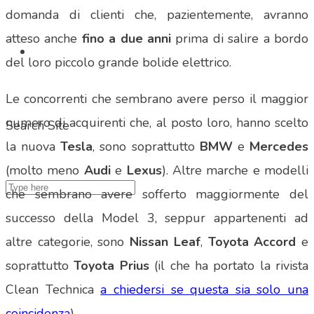
domanda di clienti che, pazientemente, avranno
atteso anche
fino a due anni
prima di salire a bordo
del loro piccolo grande bolide elettrico.
Le concorrenti che sembrano avere perso il maggior
numero di acquirenti che, al posto loro, hanno scelto
Search Site
la nuova
Tesla
, sono soprattutto
BMW
e
Mercedes
(molto meno
Audi
e
Lexus
). Altre marche e modelli
che sembrano avere sofferto maggiormente del
successo della Model 3, seppur appartenenti ad
altre categorie, sono
Nissan Leaf
,
Toyota Accord
e
soprattutto
Toyota Prius
(il che ha portato la rivista
Clean Technica
a chiedersi se questa sia solo una
coincidenza
).