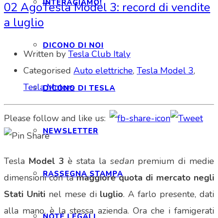
INTERAGIAMO!
02 Ago
Tesla Model 3: record di vendite
a luglio
DICONO DI NOI
Written by
Tesla Club Italy
Categorised
Auto elettriche
,
Tesla Model 3
,
Tesla Motors
DICONO DI TESLA
Please follow and like us:
NEWSLETTER
Tesla
Model 3
è stata la
sedan
premium di medie
RASSEGNA STAMPA
dimensioni con la
maggiore quota di mercato negli
Stati Uniti
nel mese di
luglio
. A farlo presente, dati
alla mano, è la stessa azienda. Ora che i famigerati
NOTE LEGALI