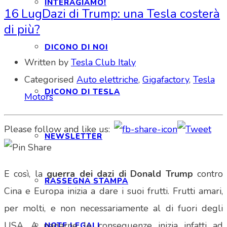
INTERAGIAMO!
16 Lug
Dazi di Trump: una Tesla costerà
di più?
DICONO DI NOI
Written by
Tesla Club Italy
Categorised
Auto elettriche
,
Gigafactory
,
Tesla
DICONO DI TESLA
Motors
Please follow and like us:
NEWSLETTER
E così, la
guerra dei dazi di Donald Trump
contro
RASSEGNA STAMPA
Cina e Europa inizia a dare i suoi frutti. Frutti amari,
per molti, e non necessariamente al di fuori degli
USA. A pagarne le conseguenze inizia infatti ad
NOTE LEGALI