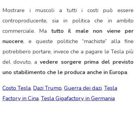
Mostrare i muscoli a tutti i costi può essere
controproducente, sia in politica che in ambito
commerciale. Ma
tutto il male non viene per
nuocere
, e queste politiche “machiste” alla fine
potrebbero portare, invece che a pagare le Tesla più
del dovuto, a
vedere sorgere prima del previsto
uno stabilimento che le produca anche in Europa
.
Costo Tesla
,
Dazi Trump
,
Guerra dei dazi
,
Tesla
Factory in Cina
,
Tesla Gigafactory in Germania
Tesla Club Italy is the first Tesla club in Italy