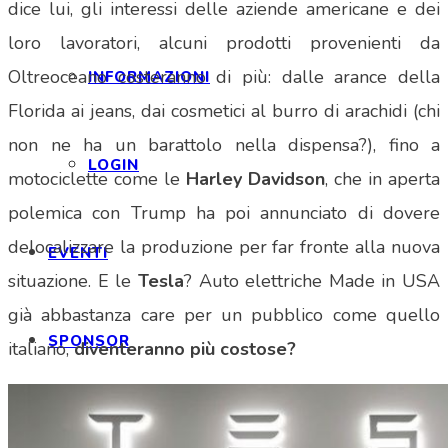
dice lui, gli interessi delle aziende americane e dei
loro lavoratori, alcuni prodotti provenienti da
Oltreoceano costeranno di più: dalle arance della
INFORMAZIONI
Florida ai jeans, dai cosmetici al burro di arachidi (chi
non ne ha un barattolo nella dispensa?), fino a
LOGIN
motociclette come le
Harley Davidson
, che in aperta
polemica con Trump ha poi annunciato di dovere
delocalizzare la produzione per far fronte alla nuova
EVENTI
situazione. E le
Tesla
? Auto elettriche Made in USA
già abbastanza care per un pubblico come quello
SPONSOR
italiano,
diventeranno più costose?
NEWS