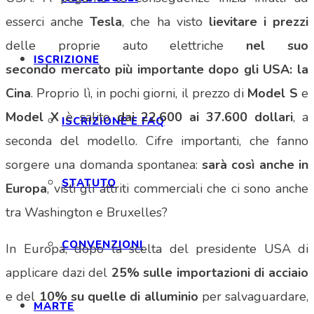
esserci anche
Tesla
, che ha visto
lievitare i prezzi
delle proprie auto elettriche
nel suo
ISCRIZIONE
secondo
mercato più importante dopo gli USA: la
Cina
. Proprio lì, in pochi giorni, il prezzo di
Model S
e
Model X
è salito
dai 22.600 ai 37.600 dollari
, a
ISCRIZIONE E FAQ
seconda del modello. Cifre importanti, che fanno
sorgere una domanda spontanea:
sarà così anche in
STATUTO
Europa
, visti gli attriti commerciali che ci sono anche
tra Washington e Bruxelles?
CONVENZIONI
In Europa, dopo la scelta del presidente USA di
applicare dazi del
25% sulle importazioni di acciaio
e del
10% su quelle di alluminio
per salvaguardare,
MARTE