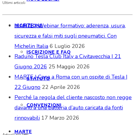
Ultimi articoli
MARTE | Webinar formativo: aderenza, usura,
ISCRIZIONE
sicurezza e falsi miti sugli pneumatici. Con
Michelin Italia
6 Luglio 2026
ISCRIZIONE E FAQ
Raduno Tesla Club Italy a Civitavecchia | 21
Giugno 2026
25 Maggio 2026
MARTE | Cena a Roma con un ospite di Tesla |
STATUTO
22 Giugno
22 Aprile 2026
Perché la regola del cliente nascosto non regge
CONVENZIONI
davanti a una batteria d’auto caricata da fonti
rinnovabili
17 Marzo 2026
MARTE
Articoli più letti