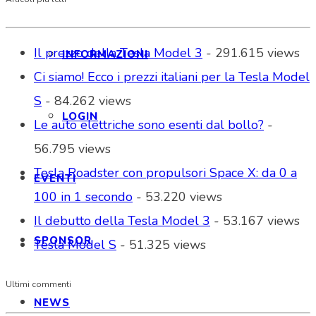
Il prezzo della Tesla Model 3
- 291.615 views
INFORMAZIONI
Ci siamo! Ecco i prezzi italiani per la Tesla Model
S
- 84.262 views
LOGIN
Le auto elettriche sono esenti dal bollo?
-
56.795 views
Tesla Roadster con propulsori Space X: da 0 a
EVENTI
100 in 1 secondo
- 53.220 views
Il debutto della Tesla Model 3
- 53.167 views
SPONSOR
Tesla Model S
- 51.325 views
Ultimi commenti
NEWS