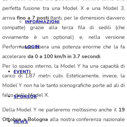
perfetta fusione tra una Model X e una Model 3,
arriva
fino a 7 posti
(tanti, per le dimensioni davvero
INFORMAZIONI
compatte) grazie alla terza fila di sedili (che
ovviamente è un optional) e, nella versione
Performance, libera una potenza enorme che la fa
LOGIN
accelerare
da 0 a 100 km/h in 3.7 secondi
.
Per lo spazio interno, la Model Y ha una capacità di
EVENTI
carico di 1,87 metri cubi. Esteticamente, invece, la
Model Y non ha le tanto scenografiche porte ad ali di
falco della Model X.
SPONSOR
Della Model Y ne parleremo moltissimo anche il
19
Ottobre a Bologna
alla nostra conferenza nazionale
NEWS