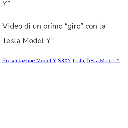
Y”
Video di un primo “giro” con la
Tesla Model Y”
Presentazione Model Y
,
S3XY
,
tesla
,
Tesla Model Y
Tesla Club Italy is the first Tesla club in Italy
and OFFICIAL PARTNER OF THE TESLA OWNERS
CLUB PROGRAM.
Codice Fiscale: 04093090241