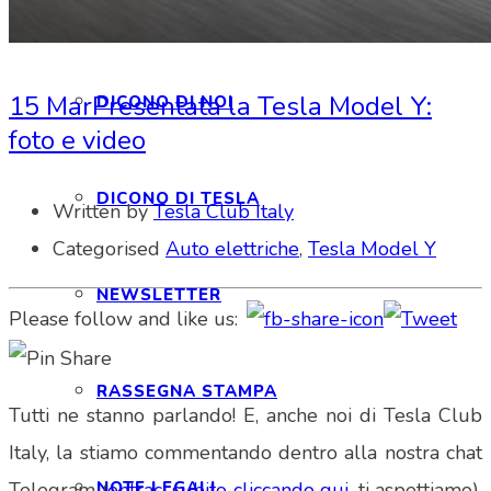
INTERAGIAMO!
15 Mar
Presentata la Tesla Model Y:
DICONO DI NOI
foto e video
DICONO DI TESLA
Written by
Tesla Club Italy
Categorised
Auto elettriche
,
Tesla Model Y
NEWSLETTER
Please follow and like us:
RASSEGNA STAMPA
Tutti ne stanno parlando! E, anche noi di Tesla Club
Italy, la stiamo commentando dentro alla nostra chat
NOTE LEGALI
Telegram (
entraci subito cliccando qui
, ti aspettiamo).