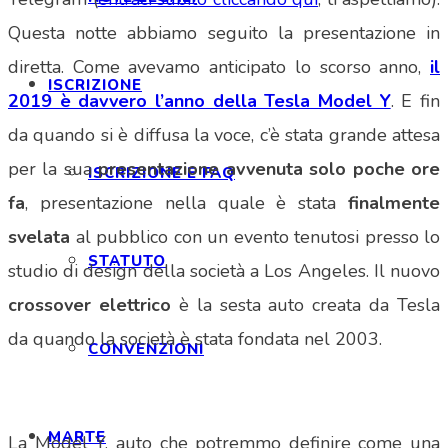
Questa notte abbiamo seguito la presentazione in
diretta. Come avevamo anticipato lo scorso anno,
il
ISCRIZIONE
2019 è davvero l’anno della Tesla Model Y
. E fin
da quando si è diffusa la voce, c’è stata grande attesa
per la sua
presentazione avvenuta solo poche ore
ISCRIZIONE E FAQ
fa
, presentazione nella quale è stata
finalmente
svelata
al pubblico con un evento tenutosi presso lo
STATUTO
studio di design della società a Los Angeles. Il nuovo
crossover elettrico
è la sesta auto creata da Tesla
da quando la società è stata fondata nel 2003.
CONVENZIONI
MARTE
La Model Y, auto che potremmo definire come una