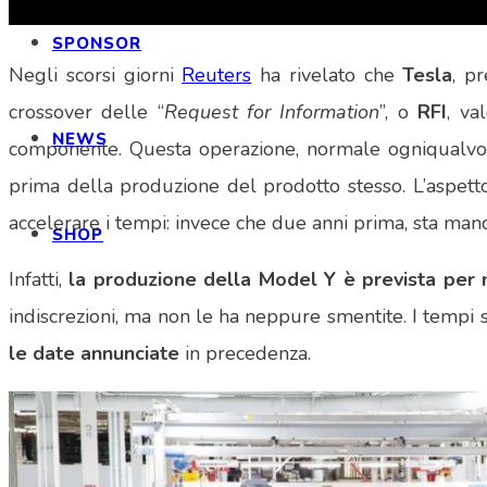
SPONSOR
Negli scorsi giorni
Reuters
ha rivelato che
Tesla
, p
crossover delle “
Request for Information
”, o
RFI
, va
NEWS
componente. Questa operazione, normale ogniqualvol
prima della produzione del prodotto stesso. L’aspetto
accelerare i tempi: invece che due anni prima, sta ma
SHOP
Infatti,
la produzione della Model Y è prevista pe
indiscrezioni, ma non le ha neppure smentite. I tempi 
le date annunciate
in precedenza.