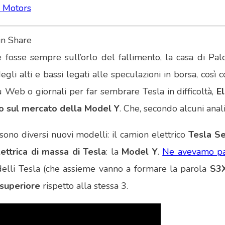
a Motors
fosse sempre sull’orlo del fallimento, la casa di Pal
degli alti e bassi legati alle speculazioni in borsa, cos
 Web o giornali per far sembrare Tesla in difficoltà,
E
o sul mercato della Model Y
. Che, secondo alcuni anali
 sono diversi nuovi modelli: il camion elettrico
Tesla S
ettrica di massa di Tesla
: la
Model Y
.
Ne avevamo pa
delli Tesla (che assieme vanno a formare la parola
S3
superiore
rispetto alla stessa 3.