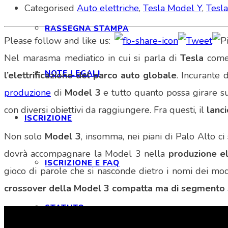
Categorised
Auto elettriche
,
Tesla Model Y
,
Tesl
RASSEGNA STAMPA
Please follow and like us:
Nel marasma mediatico in cui si parla di
Tesla
come 
NOTE LEGALI
l’elettrificazione del parco auto globale
. Incurante 
produzione
di
Model 3
e tutto quanto possa girare su
con diversi obiettivi da raggiungere. Fra questi, il
lanci
ISCRIZIONE
Non solo
Model 3
, insomma, nei piani di Palo Alto ci
dovrà accompagnare la Model 3 nella
produzione el
ISCRIZIONE E FAQ
gioco di parole che si nasconde dietro i nomi dei mo
crossover della Model 3 compatta ma di segmento 
STATUTO