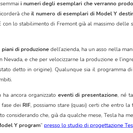
no semmai
i numeri degli esemplari che verranno prodo
ricorderà che
il numero di esemplari di Model Y desti
E con lo stabilimento di Fremont già al massimo delle s
i
piani di produzione
dell’azienda, ha un asso nella man
n Nevada, e che per velocizzarne la produzione e l’ing
tato detto in origine). Qualunque sia il programma di 
biti.
n ha ancora organizzato
eventi di presentazione
, né 
 fase dei
RIF
, possiamo stare (quasi) certi che entro l
tto considerando che, già da qualche mese, Tesla ha me
Model Y program
”
presso lo studio di progettazione Te