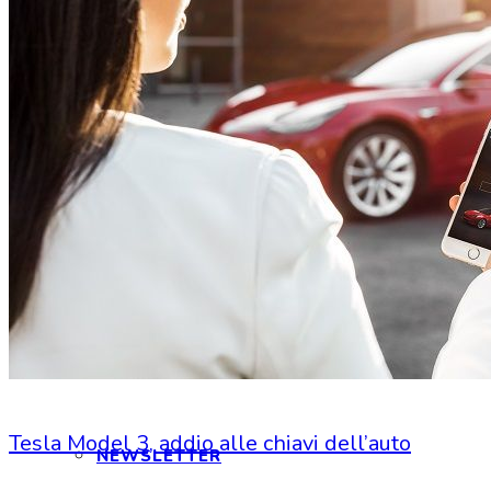
CONTATTI
INTERAGIAMO!
DICONO DI NOI
DICONO DI TESLA
Tesla Model 3, addio alle chiavi dell’auto
NEWSLETTER