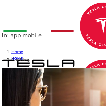
In: app mobile
Home
HOME
Our Blog
CHI SIAMO
CHI SIAMO
Search Site