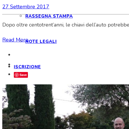
27 Settembre 2017
RASSEGNA STAMPA
Dopo oltre centotrent’anni, le chiavi dell’auto potrebb
Read More
NOTE LEGALI
ISCRIZIONE
Save
ISCRIZIONE E FAQ
STATUTO