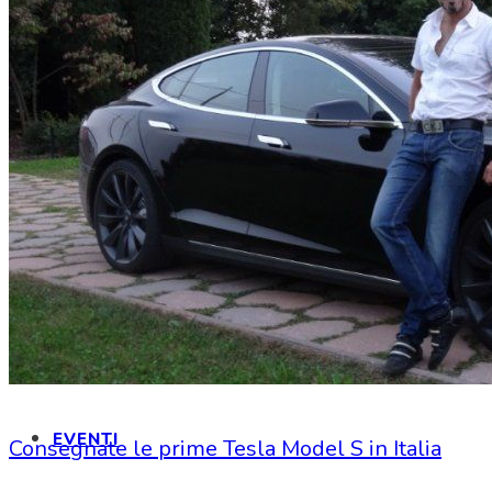
CONVENZIONI
MARTE
INFORMAZIONI
LOGIN
EVENTI
Consegnate le prime Tesla Model S in Italia