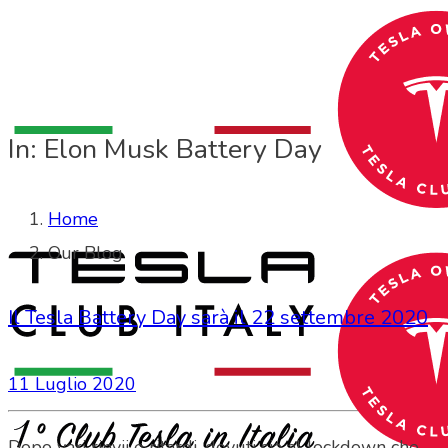
In: Elon Musk Battery Day
Home
Our Blog
Il Tesla Battery Day sarà il 22 settembre 2020
11 Luglio 2020
Dopo vari rinvii e ritardi, dovuti sia al lockdown che