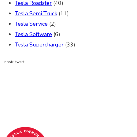
Tesla Roadster
(40)
Tesla Semi Truck
(11)
Tesla Service
(2)
Tesla Software
(6)
Tesla Supercharger
(33)
I nostri tweet!
Tesla Club Italy is the first Tesla club in Italy
and OFFICIAL PARTNER OF THE TESLA OWNERS
CLUB PROGRAM.
Codice Fiscale: 04093090241