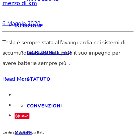
mezzo di km
6 Maggio 2020
ISCRIZIONE
Tesla è sempre stata all’avanguardia nei sistemi di
accumulo, ma a quanto pare il suo impegno per
ISCRIZIONE E FAQ
avere batterie sempre più…
Read More
STATUTO
CONVENZIONI
Save
MARTE
Cerca su Tesla Club Italy