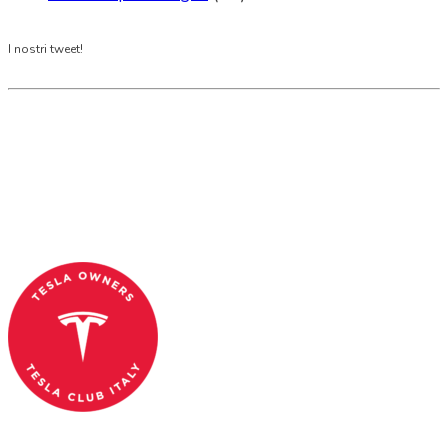
I nostri tweet!
Tesla Club Italy is the first Tesla club in Italy
and OFFICIAL PARTNER OF THE TESLA OWNERS
CLUB PROGRAM.
Codice Fiscale: 04093090241