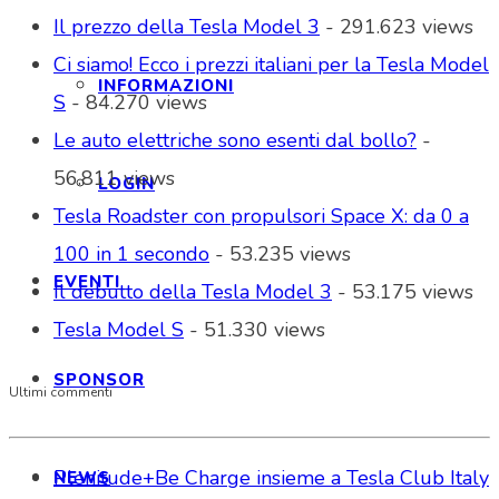
Il prezzo della Tesla Model 3
- 291.623 views
Ci siamo! Ecco i prezzi italiani per la Tesla Model
INFORMAZIONI
S
- 84.270 views
Le auto elettriche sono esenti dal bollo?
-
56.811 views
LOGIN
Tesla Roadster con propulsori Space X: da 0 a
100 in 1 secondo
- 53.235 views
EVENTI
Il debutto della Tesla Model 3
- 53.175 views
Tesla Model S
- 51.330 views
SPONSOR
Ultimi commenti
Plenitude+Be Charge insieme a Tesla Club Italy
NEWS