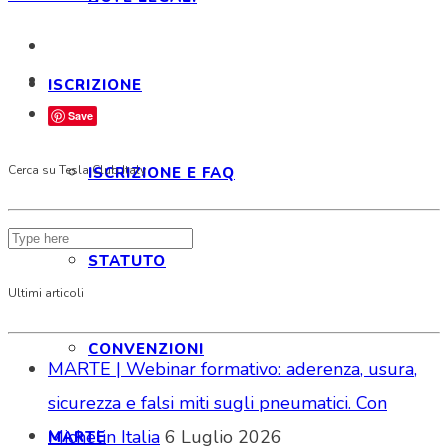
ISCRIZIONE
Save
Cerca su Tesla Club Italy
ISCRIZIONE E FAQ
STATUTO
Ultimi articoli
CONVENZIONI
MARTE | Webinar formativo: aderenza, usura,
sicurezza e falsi miti sugli pneumatici. Con
Michelin Italia
6 Luglio 2026
MARTE