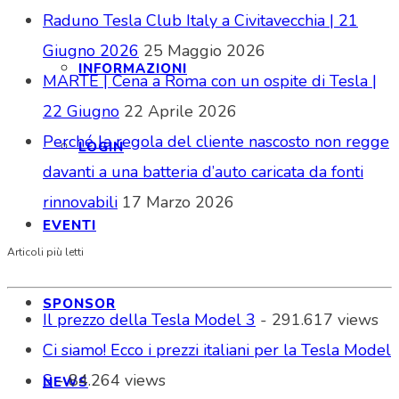
Raduno Tesla Club Italy a Civitavecchia | 21
Giugno 2026
25 Maggio 2026
INFORMAZIONI
MARTE | Cena a Roma con un ospite di Tesla |
22 Giugno
22 Aprile 2026
Perché la regola del cliente nascosto non regge
LOGIN
davanti a una batteria d’auto caricata da fonti
rinnovabili
17 Marzo 2026
EVENTI
Articoli più letti
SPONSOR
Il prezzo della Tesla Model 3
- 291.617 views
Ci siamo! Ecco i prezzi italiani per la Tesla Model
S
- 84.264 views
NEWS