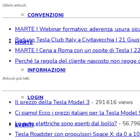
Ultimi articoli
CONVENZIONI
MARTE | Webinar formativo: aderenza, usura, sicure
Raduno Tesla Club Italy a Civitavecchia | 21 Gi
MARTE
MARTE | Cena a Roma con un ospite di Tesla | 2
Perché la regola del cliente nascosto non regge da
INFORMAZIONI
Articoli più letti
LOGIN
Il prezzo della Tesla Model 3
- 291.616 views
Ci siamo! Ecco i prezzi italiani per la Tesla Model 
Le auto elettriche sono esenti dal bollo?
- 56.796
EVENTI
Tesla Roadster con propulsori Space X: da 0 a 1