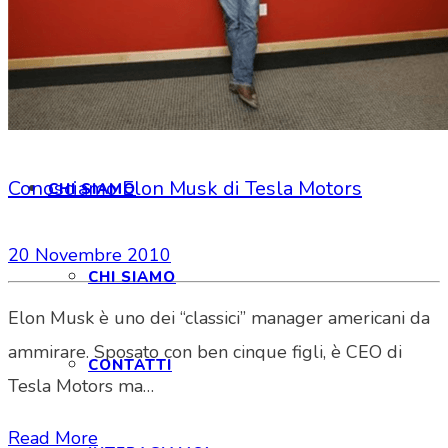
HOME
Conosciamo Elon Musk di Tesla Motors
CHI SIAMO
20 Novembre 2010
CHI SIAMO
Elon Musk è uno dei “classici” manager americani da
ammirare. Sposato con ben cinque figli, è CEO di
CONTATTI
Tesla Motors ma…
Read More