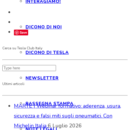
INTERAGIAMO!
DICONO DI NOI
Save
Cerca su Tesla Club Italy
DICONO DI TESLA
NEWSLETTER
Ultimi articoli
RASSEGNA STAMPA
MARTE | Webinar formativo: aderenza, usura,
sicurezza e falsi miti sugli pneumatici. Con
Michelin Italia
6 Luglio 2026
NOTE LEGALI