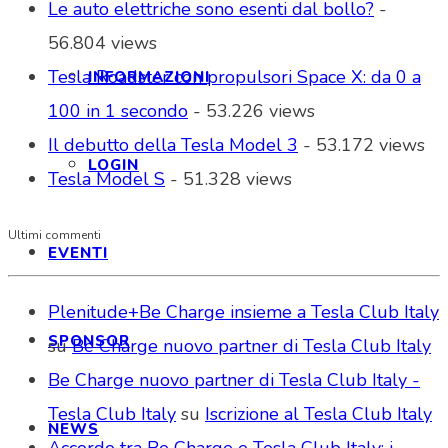
Le auto elettriche sono esenti dal bollo?
-
56.804 views
Tesla Roadster con propulsori Space X: da 0 a
INFORMAZIONI
100 in 1 secondo
- 53.226 views
Il debutto della Tesla Model 3
- 53.172 views
LOGIN
Tesla Model S
- 51.328 views
Ultimi commenti
EVENTI
Plenitude+Be Charge insieme a Tesla Club Italy
SPONSOR
su
Be Charge nuovo partner di Tesla Club Italy
Be Charge nuovo partner di Tesla Club Italy -
Tesla Club Italy
su
Iscrizione al Tesla Club Italy
NEWS
Accordo tra Be Charge e Tesla Club Italy: i