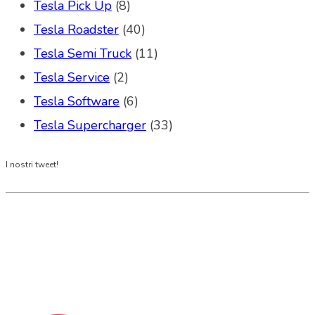
Tesla Pick Up
(8)
Tesla Roadster
(40)
Tesla Semi Truck
(11)
Tesla Service
(2)
Tesla Software
(6)
Tesla Supercharger
(33)
I nostri tweet!
Tesla Club Italy is the first Tesla club in Italy
and OFFICIAL PARTNER OF THE TESLA OWNERS
CLUB PROGRAM.
Codice Fiscale: 04093090241