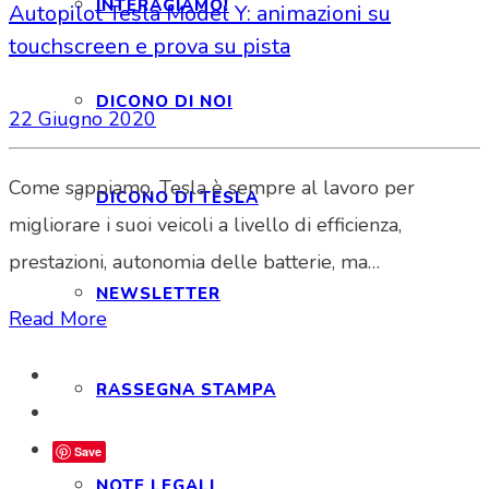
INTERAGIAMO!
Autopilot Tesla Model Y: animazioni su
touchscreen e prova su pista
DICONO DI NOI
22 Giugno 2020
Come sappiamo, Tesla è sempre al lavoro per
DICONO DI TESLA
migliorare i suoi veicoli a livello di efficienza,
prestazioni, autonomia delle batterie, ma…
NEWSLETTER
Read More
RASSEGNA STAMPA
Save
NOTE LEGALI