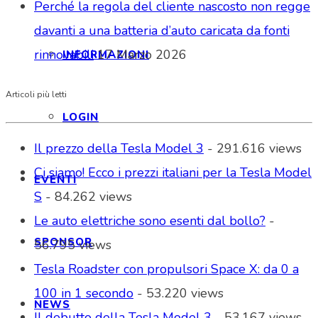
Perché la regola del cliente nascosto non regge
davanti a una batteria d’auto caricata da fonti
rinnovabili
17 Marzo 2026
INFORMAZIONI
Articoli più letti
LOGIN
Il prezzo della Tesla Model 3
- 291.616 views
Ci siamo! Ecco i prezzi italiani per la Tesla Model
EVENTI
S
- 84.262 views
Le auto elettriche sono esenti dal bollo?
-
SPONSOR
56.795 views
Tesla Roadster con propulsori Space X: da 0 a
100 in 1 secondo
- 53.220 views
NEWS
Il debutto della Tesla Model 3
- 53.167 views