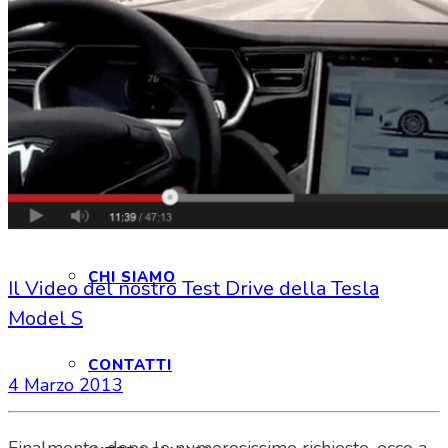
HOME
CHI SIAMO
CHI SIAMO
Il Video del nostro Test Drive della Tesla
Model S
CONTATTI
4 Marzo 2013
Finalmente, dopo le numerosissime richieste, ecco a