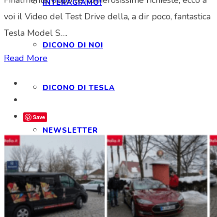
INTERAGIAMO!
voi il Video del Test Drive della, a dir poco, fantastica
Tesla Model S….
DICONO DI NOI
Read More
DICONO DI TESLA
Save
NEWSLETTER
RASSEGNA STAMPA
NOTE LEGALI