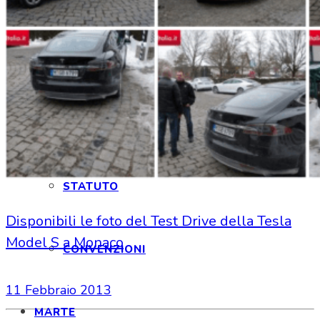
ISCRIZIONE
ISCRIZIONE E FAQ
STATUTO
Disponibili le foto del Test Drive della Tesla
Model S a Monaco
CONVENZIONI
11 Febbraio 2013
MARTE