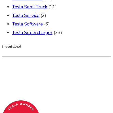
Tesla Semi Truck
(11)
Tesla Service
(2)
Tesla Software
(6)
Tesla Supercharger
(33)
I nostri tweet!
Tesla Club Italy is the first Tesla club in Italy
and OFFICIAL PARTNER OF THE TESLA OWNERS
CLUB PROGRAM.
Codice Fiscale: 04093090241