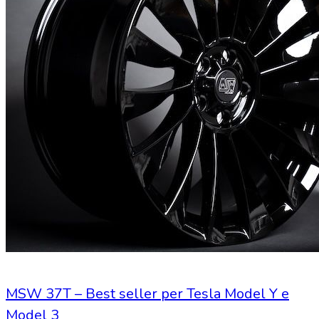
MSW 37T – Best seller per Tesla Model Y e
Model 3