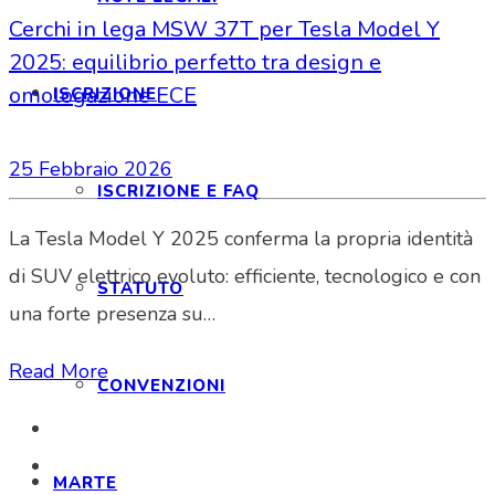
Cerchi in lega MSW 37T per Tesla Model Y
2025: equilibrio perfetto tra design e
omologazione ECE
ISCRIZIONE
25 Febbraio 2026
ISCRIZIONE E FAQ
La Tesla Model Y 2025 conferma la propria identità
di SUV elettrico evoluto: efficiente, tecnologico e con
STATUTO
una forte presenza su…
Read More
CONVENZIONI
MARTE