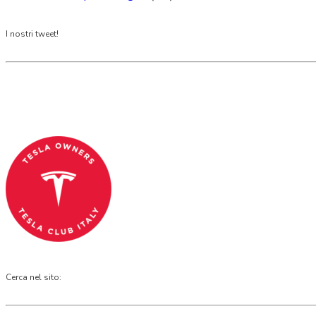
I nostri tweet!
Tesla Club Italy is the first Tesla club in Ital
Codice Fiscale: 04093090241
Cerca nel sito: