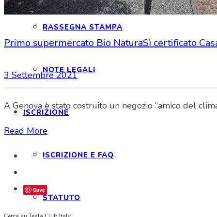
RASSEGNA STAMPA
Primo supermercato Bio NaturaSì certificato Cas
NOTE LEGALI
3 Settembre 2021
A Genova è stato costruito un negozio “amico del clima
ISCRIZIONE
Read More
ISCRIZIONE E FAQ
Save
STATUTO
Cerca su Tesla Club Italy