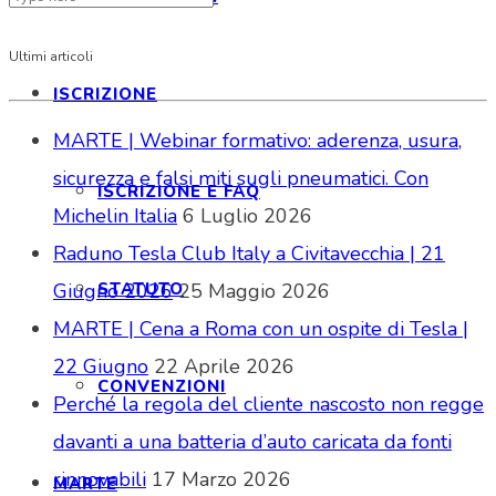
Ultimi articoli
ISCRIZIONE
MARTE | Webinar formativo: aderenza, usura,
sicurezza e falsi miti sugli pneumatici. Con
ISCRIZIONE E FAQ
Michelin Italia
6 Luglio 2026
Raduno Tesla Club Italy a Civitavecchia | 21
STATUTO
Giugno 2026
25 Maggio 2026
MARTE | Cena a Roma con un ospite di Tesla |
22 Giugno
22 Aprile 2026
CONVENZIONI
Perché la regola del cliente nascosto non regge
davanti a una batteria d’auto caricata da fonti
rinnovabili
17 Marzo 2026
MARTE