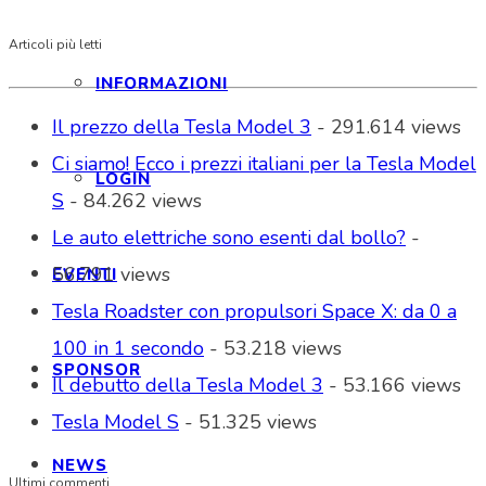
Articoli più letti
INFORMAZIONI
Il prezzo della Tesla Model 3
- 291.614 views
Ci siamo! Ecco i prezzi italiani per la Tesla Model
LOGIN
S
- 84.262 views
Le auto elettriche sono esenti dal bollo?
-
56.791 views
EVENTI
Tesla Roadster con propulsori Space X: da 0 a
100 in 1 secondo
- 53.218 views
SPONSOR
Il debutto della Tesla Model 3
- 53.166 views
Tesla Model S
- 51.325 views
NEWS
Ultimi commenti