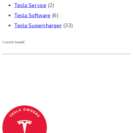
Tesla Service
(2)
Tesla Software
(6)
Tesla Supercharger
(33)
I nostri tweet!
Tesla Club Italy is the first Tesla club in Italy
and OFFICIAL PARTNER OF THE TESLA OWNERS
CLUB PROGRAM.
Codice Fiscale: 04093090241