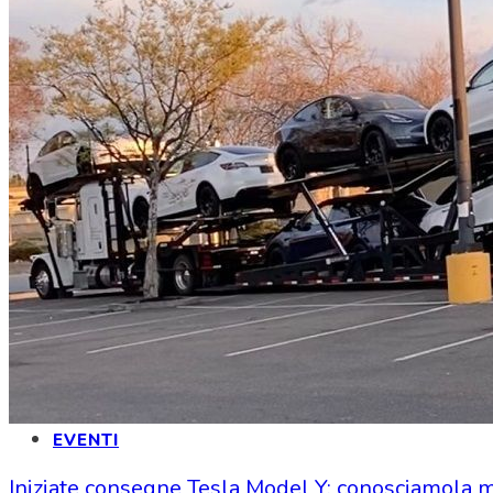
CONVENZIONI
MARTE
INFORMAZIONI
LOGIN
EVENTI
Iniziate consegne Tesla Model Y: conosciamola 