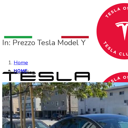
In: Prezzo Tesla Model Y
Home
HOME
Our Blog
CHI SIAMO
CHI SIAMO
Search Site