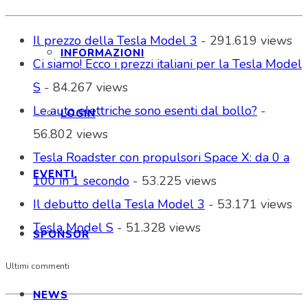
Il prezzo della Tesla Model 3
- 291.619 views
INFORMAZIONI
Ci siamo! Ecco i prezzi italiani per la Tesla Model
S
- 84.267 views
Le auto elettriche sono esenti dal bollo?
-
LOGIN
56.802 views
Tesla Roadster con propulsori Space X: da 0 a
EVENTI
100 in 1 secondo
- 53.225 views
Il debutto della Tesla Model 3
- 53.171 views
Tesla Model S
- 51.328 views
SPONSOR
Ultimi commenti
NEWS