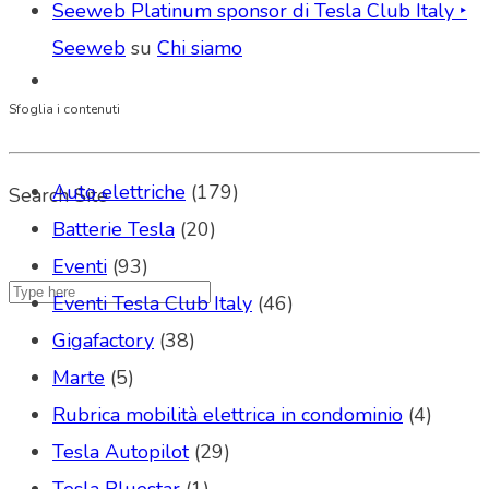
Seeweb Platinum sponsor di Tesla Club Italy ‣
Seeweb
su
Chi siamo
Sfoglia i contenuti
Auto elettriche
(179)
Search Site
Batterie Tesla
(20)
Eventi
(93)
Eventi Tesla Club Italy
(46)
Gigafactory
(38)
Marte
(5)
Rubrica mobilità elettrica in condominio
(4)
Tesla Autopilot
(29)
Tesla Bluestar
(1)