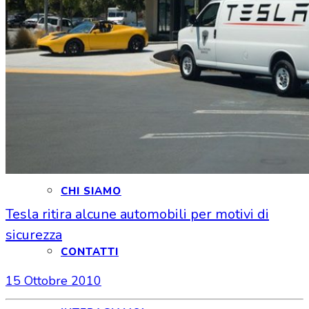
HOME
CHI SIAMO
CHI SIAMO
Tesla ritira alcune automobili per motivi di
sicurezza
CONTATTI
15 Ottobre 2010