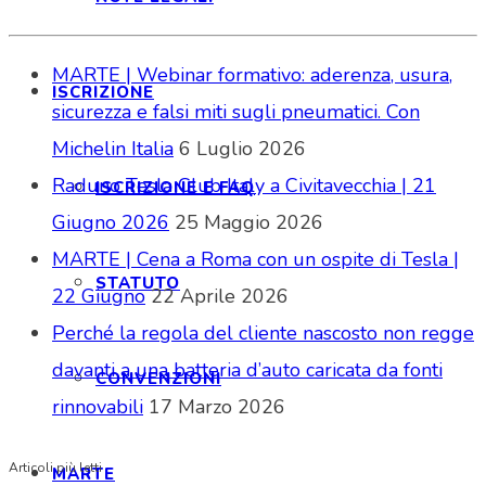
MARTE | Webinar formativo: aderenza, usura,
ISCRIZIONE
sicurezza e falsi miti sugli pneumatici. Con
Michelin Italia
6 Luglio 2026
Raduno Tesla Club Italy a Civitavecchia | 21
ISCRIZIONE E FAQ
Giugno 2026
25 Maggio 2026
MARTE | Cena a Roma con un ospite di Tesla |
STATUTO
22 Giugno
22 Aprile 2026
Perché la regola del cliente nascosto non regge
davanti a una batteria d’auto caricata da fonti
CONVENZIONI
rinnovabili
17 Marzo 2026
Articoli più letti
MARTE