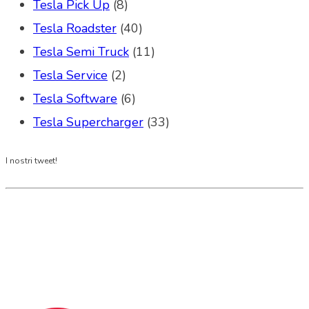
Tesla Pick Up
(8)
Tesla Roadster
(40)
Tesla Semi Truck
(11)
Tesla Service
(2)
Tesla Software
(6)
Tesla Supercharger
(33)
I nostri tweet!
Tesla Club Italy is the first Tesla club in Italy
and OFFICIAL PARTNER OF THE TESLA OWNERS
CLUB PROGRAM.
Codice Fiscale: 04093090241