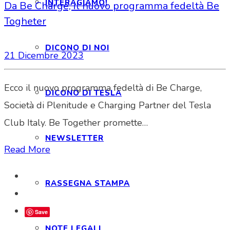
INTERAGIAMO!
Da Be Charge, il nuovo programma fedeltà Be
Togheter
DICONO DI NOI
21 Dicembre 2023
Ecco il nuovo programma fedeltà di Be Charge,
DICONO DI TESLA
Società di Plenitude e Charging Partner del Tesla
Club Italy. Be Together promette…
NEWSLETTER
Read More
RASSEGNA STAMPA
Save
NOTE LEGALI