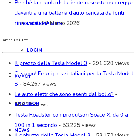
Perché la regola del cliente nascosto non regge
davanti a una batteria d’auto caricata da fonti
rinnovabili
17 Marzo 2026
INFORMAZIONI
Articoli più letti
LOGIN
Il prezzo della Tesla Model 3
- 291.620 views
Ci siamo! Ecco i prezzi italiani per la Tesla Model
EVENTI
S
- 84.267 views
Le auto elettriche sono esenti dal bollo?
-
SPONSOR
56.802 views
Tesla Roadster con propulsori Space X: da 0 a
100 in 1 secondo
- 53.225 views
NEWS
Il debutto della Tesla Model 3
- 53.172 views