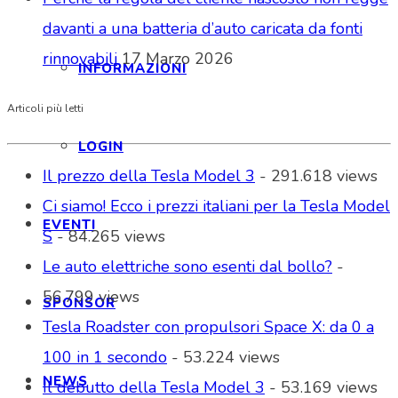
davanti a una batteria d’auto caricata da fonti
rinnovabili
17 Marzo 2026
INFORMAZIONI
Articoli più letti
LOGIN
Il prezzo della Tesla Model 3
- 291.618 views
Ci siamo! Ecco i prezzi italiani per la Tesla Model
EVENTI
S
- 84.265 views
Le auto elettriche sono esenti dal bollo?
-
56.799 views
SPONSOR
Tesla Roadster con propulsori Space X: da 0 a
100 in 1 secondo
- 53.224 views
NEWS
Il debutto della Tesla Model 3
- 53.169 views