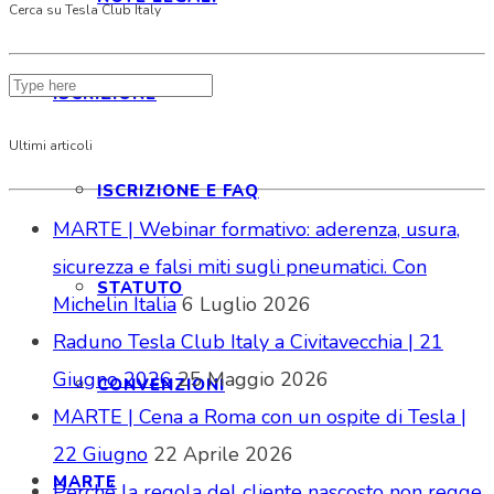
Cerca su Tesla Club Italy
ISCRIZIONE
Ultimi articoli
ISCRIZIONE E FAQ
MARTE | Webinar formativo: aderenza, usura,
sicurezza e falsi miti sugli pneumatici. Con
STATUTO
Michelin Italia
6 Luglio 2026
Raduno Tesla Club Italy a Civitavecchia | 21
Giugno 2026
25 Maggio 2026
CONVENZIONI
MARTE | Cena a Roma con un ospite di Tesla |
22 Giugno
22 Aprile 2026
MARTE
Perché la regola del cliente nascosto non regge