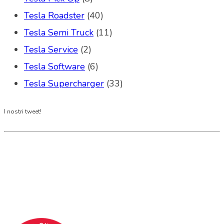
Tesla Roadster
(40)
Tesla Semi Truck
(11)
Tesla Service
(2)
Tesla Software
(6)
Tesla Supercharger
(33)
I nostri tweet!
Tesla Club Italy is the first Tesla club in Italy
and OFFICIAL PARTNER OF THE TESLA OWNERS
CLUB PROGRAM.
Codice Fiscale: 04093090241