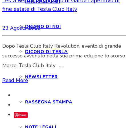
Tesla Recharge, al Lago di Garda l’aperitivo di
INTERAGIAMO!
fine estate di Tesla Club Italy
DICONO DI NOI
23 Agosto 2016
Dopo Tesla Club Italy Revolution, evento di grande
DICONO DI TESLA
successo avvenuto nella sua prima edizione lo scorso
Marzo, Tesla Club Italy –…
NEWSLETTER
Read More
RASSEGNA STAMPA
Save
NOTE LEGALI