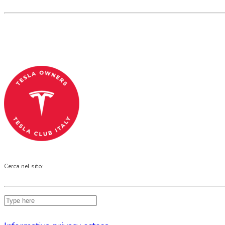
Tesla Club Italy is the first Tesla club in Ital
Codice Fiscale: 04093090241
Cerca nel sito: