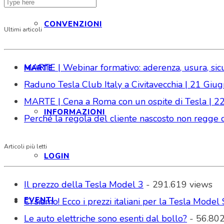
CONVENZIONI
Ultimi articoli
MARTE | Webinar formativo: aderenza, usura, sicure
MARTE
Raduno Tesla Club Italy a Civitavecchia | 21 Gi
MARTE | Cena a Roma con un ospite di Tesla | 2
INFORMAZIONI
Perché la regola del cliente nascosto non regge da
Articoli più letti
LOGIN
Il prezzo della Tesla Model 3
- 291.619 views
EVENTI
Ci siamo! Ecco i prezzi italiani per la Tesla Model 
Le auto elettriche sono esenti dal bollo?
- 56.802