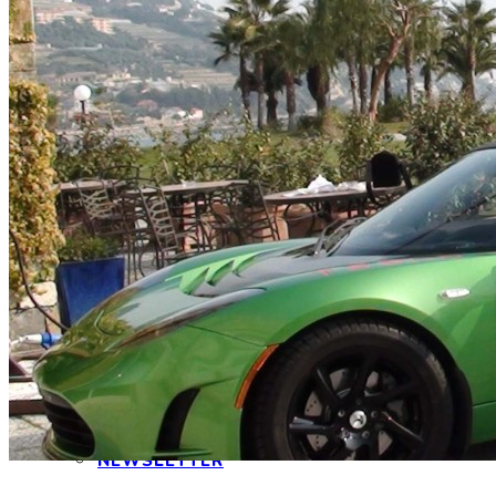
CONTATTI
INTERAGIAMO!
DICONO DI NOI
DICONO DI TESLA
NEWSLETTER