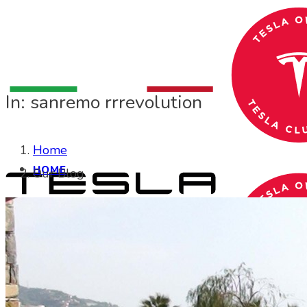
In: sanremo rrrevolution
Home
HOME
Our Blog
CHI SIAMO
CHI SIAMO
Search Site