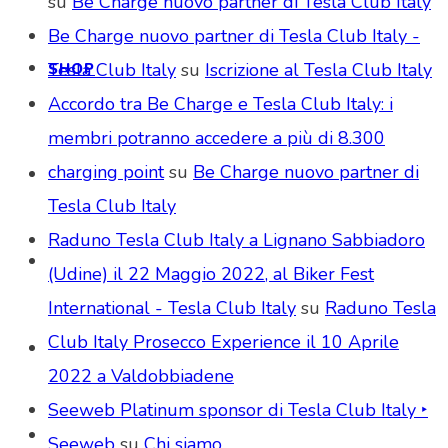
su
Be Charge nuovo partner di Tesla Club Italy
Be Charge nuovo partner di Tesla Club Italy -
Tesla Club Italy
su
Iscrizione al Tesla Club Italy
SHOP
Accordo tra Be Charge e Tesla Club Italy: i
membri potranno accedere a più di 8.300
charging point
su
Be Charge nuovo partner di
Tesla Club Italy
Raduno Tesla Club Italy a Lignano Sabbiadoro
(Udine) il 22 Maggio 2022, al Biker Fest
International - Tesla Club Italy
su
Raduno Tesla
Club Italy Prosecco Experience il 10 Aprile
2022 a Valdobbiadene
Seeweb Platinum sponsor di Tesla Club Italy ‣
Seeweb
su
Chi siamo