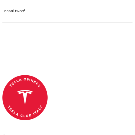
I nostri tweet!
Tesla Club Italy is the first Tesla club in Italy
and OFFICIAL PARTNER OF THE TESLA OWNERS
CLUB PROGRAM.
Codice Fiscale: 04093090241