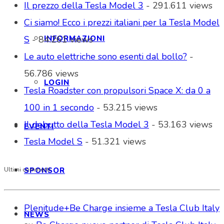
Il prezzo della Tesla Model 3
- 291.611 views
Ci siamo! Ecco i prezzi italiani per la Tesla Model
INFORMAZIONI
S
- 84.261 views
Le auto elettriche sono esenti dal bollo?
-
56.786 views
LOGIN
Tesla Roadster con propulsori Space X: da 0 a
100 in 1 secondo
- 53.215 views
Il debutto della Tesla Model 3
- 53.163 views
EVENTI
Tesla Model S
- 51.321 views
SPONSOR
Ultimi commenti
Plenitude+Be Charge insieme a Tesla Club Italy
NEWS