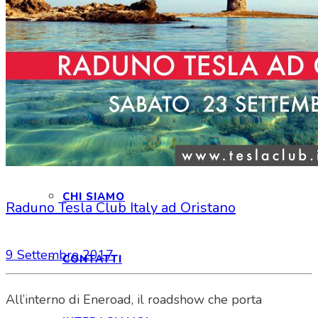
HOME
CHI SIAMO
CHI SIAMO
Raduno Tesla Club Italy ad Oristano
9 Settembre 2017
CONTATTI
All’interno di Eneroad, il roadshow che porta