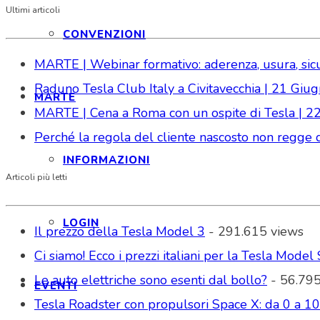
Ultimi articoli
CONVENZIONI
MARTE | Webinar formativo: aderenza, usura, sicure
Raduno Tesla Club Italy a Civitavecchia | 21 Gi
MARTE
MARTE | Cena a Roma con un ospite di Tesla | 2
Perché la regola del cliente nascosto non regge da
INFORMAZIONI
Articoli più letti
LOGIN
Il prezzo della Tesla Model 3
- 291.615 views
Ci siamo! Ecco i prezzi italiani per la Tesla Model 
Le auto elettriche sono esenti dal bollo?
- 56.795
EVENTI
Tesla Roadster con propulsori Space X: da 0 a 1