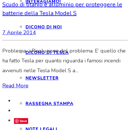
INTERAGIAMO!
Scudo di titanio e alluminio per proteggere le
batterie della Tesla Model S
DICONO DI NOI
7 Aprile 2014
Problema–>Risoluzione del problema. E’ quello che
DICONO DI TESLA
ha fatto Tesla per quanto riguarda i famosi incendi
avvenuti nelle Tesla Model S a…
NEWSLETTER
Read More
RASSEGNA STAMPA
Save
NOTE LEGALI