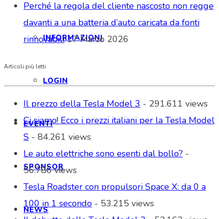
Perché la regola del cliente nascosto non regge
davanti a una batteria d’auto caricata da fonti
INFORMAZIONI
rinnovabili
17 Marzo 2026
Articoli più letti
LOGIN
Il prezzo della Tesla Model 3
- 291.611 views
Ci siamo! Ecco i prezzi italiani per la Tesla Model
EVENTI
S
- 84.261 views
Le auto elettriche sono esenti dal bollo?
-
SPONSOR
56.786 views
Tesla Roadster con propulsori Space X: da 0 a
100 in 1 secondo
- 53.215 views
NEWS