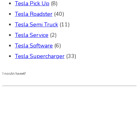
Tesla Pick Up
(8)
Tesla Roadster
(40)
Tesla Semi Truck
(11)
Tesla Service
(2)
Tesla Software
(6)
Tesla Supercharger
(33)
I nostri tweet!
Tesla Club Italy is the first Tesla club in Italy
and OFFICIAL PARTNER OF THE TESLA OWNERS
CLUB PROGRAM.
Codice Fiscale: 04093090241