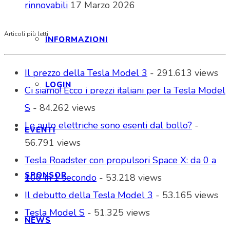
rinnovabili
17 Marzo 2026
Articoli più letti
INFORMAZIONI
Il prezzo della Tesla Model 3
- 291.613 views
LOGIN
Ci siamo! Ecco i prezzi italiani per la Tesla Model
S
- 84.262 views
Le auto elettriche sono esenti dal bollo?
-
EVENTI
56.791 views
Tesla Roadster con propulsori Space X: da 0 a
SPONSOR
100 in 1 secondo
- 53.218 views
Il debutto della Tesla Model 3
- 53.165 views
Tesla Model S
- 51.325 views
NEWS