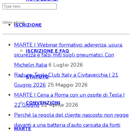
Ultimi articoli
ISCRIZIONE
MARTE | Webinar formativo: aderenza, usura,
ISCRIZIONE E FAQ
sicurezza e falsi miti sugli pneumatici. Con
Michelin Italia
6 Luglio 2026
Raduno Tesla Club Italy a Civitavecchia | 21
STATUTO
Giugno 2026
25 Maggio 2026
MARTE | Cena a Roma con un ospite di Tesla |
CONVENZIONI
22 Giugno
22 Aprile 2026
Perché la regola del cliente nascosto non regge
davanti a una batteria d’auto caricata da fonti
MARTE