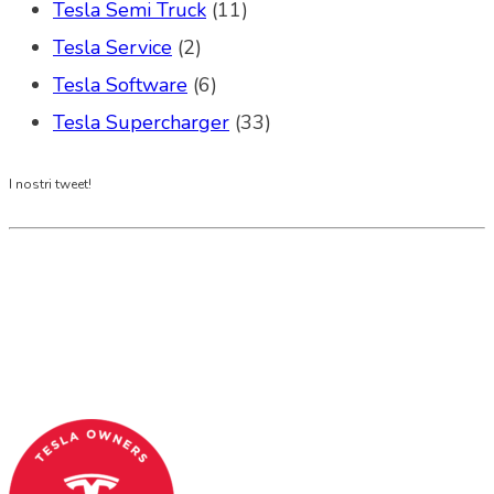
Tesla Semi Truck
(11)
Tesla Service
(2)
Tesla Software
(6)
Tesla Supercharger
(33)
I nostri tweet!
Tesla Club Italy is the first Tesla club in Italy
and OFFICIAL PARTNER OF THE TESLA OWNERS
CLUB PROGRAM.
Codice Fiscale: 04093090241