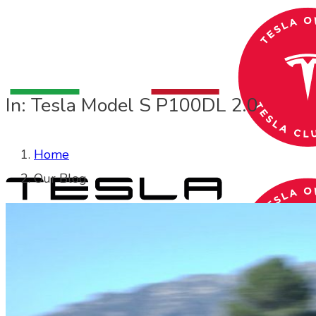
In: Tesla Model S P100DL 2.0
Home
Our Blog