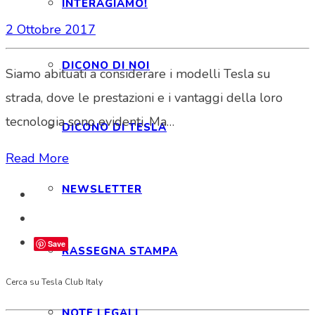
INTERAGIAMO!
2 Ottobre 2017
DICONO DI NOI
Siamo abituati a considerare i modelli Tesla su
strada, dove le prestazioni e i vantaggi della loro
tecnologia sono evidenti. Ma…
DICONO DI TESLA
Read More
NEWSLETTER
Save
RASSEGNA STAMPA
Cerca su Tesla Club Italy
NOTE LEGALI