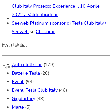
Club Italy Prosecco Experience il 10 Aprile
2022 a Valdobbiadene
Seeweb Platinum sponsor di Tesla Club Italy ‣
Seeweb
su
Chi siamo
Search Site
Sfoglia i contenuti
Auto elettriche
(179)
Batterie Tesla
(20)
Eventi
(93)
Eventi Tesla Club Italy
(46)
Gigafactory
(38)
Marte
(5)