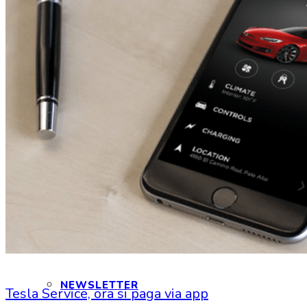
CONTATTI
INTERAGIAMO!
DICONO DI NOI
DICONO DI TESLA
NEWSLETTER
Tesla Service, ora si paga via app