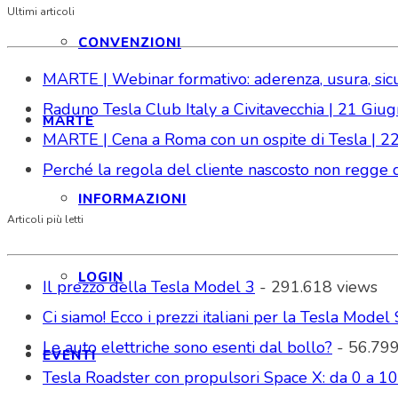
Ultimi articoli
CONVENZIONI
MARTE | Webinar formativo: aderenza, usura, sicure
Raduno Tesla Club Italy a Civitavecchia | 21 Gi
MARTE
MARTE | Cena a Roma con un ospite di Tesla | 2
Perché la regola del cliente nascosto non regge da
INFORMAZIONI
Articoli più letti
LOGIN
Il prezzo della Tesla Model 3
- 291.618 views
Ci siamo! Ecco i prezzi italiani per la Tesla Model 
Le auto elettriche sono esenti dal bollo?
- 56.799
EVENTI
Tesla Roadster con propulsori Space X: da 0 a 1