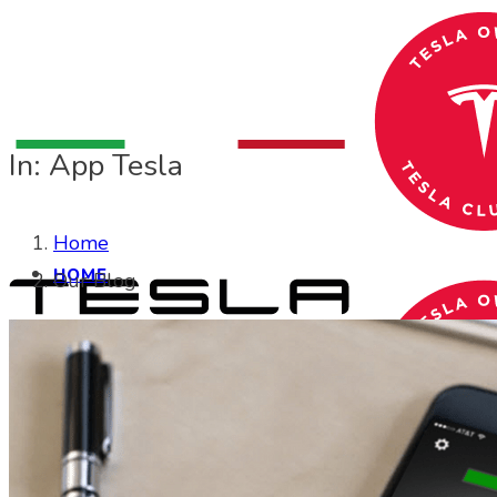
In: App Tesla
Home
HOME
Our Blog
CHI SIAMO
CHI SIAMO
Search Site