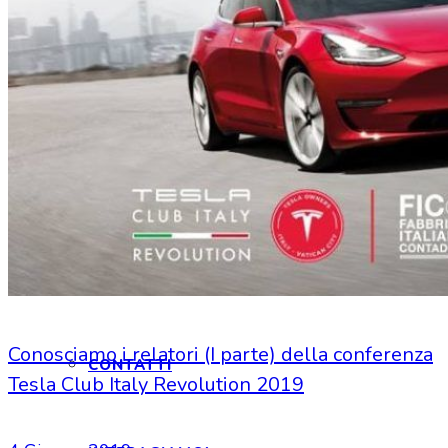
HOME
CHI SIAMO
CHI SIAMO
Conosciamo i relatori (I parte) della conferenza
CONTATTI
Tesla Club Italy Revolution 2019