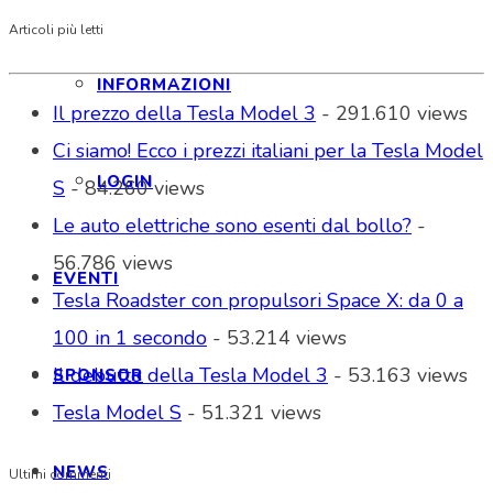
Articoli più letti
INFORMAZIONI
Il prezzo della Tesla Model 3
- 291.610 views
Ci siamo! Ecco i prezzi italiani per la Tesla Model
LOGIN
S
- 84.260 views
Le auto elettriche sono esenti dal bollo?
-
56.786 views
EVENTI
Tesla Roadster con propulsori Space X: da 0 a
100 in 1 secondo
- 53.214 views
Il debutto della Tesla Model 3
- 53.163 views
SPONSOR
Tesla Model S
- 51.321 views
NEWS
Ultimi commenti