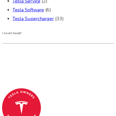
Tesla Service
(2)
Tesla Software
(6)
Tesla Supercharger
(33)
I nostri tweet!
Tesla Club Italy is the first Tesla club in Italy
and OFFICIAL PARTNER OF THE TESLA OWNERS
CLUB PROGRAM.
Codice Fiscale: 04093090241