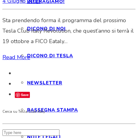
4 Giugno 2019
INTERAGIAMO!
Sta prendendo forma il programma del prossimo
DICONO DI NOI
Tesla Club Italy Revolution, che quest’anno si terrà il
19 ottobre a FICO Eataly…
DICONO DI TESLA
Read More
NEWSLETTER
Save
RASSEGNA STAMPA
Cerca su Tesla Club Italy
NOTE LEGALI